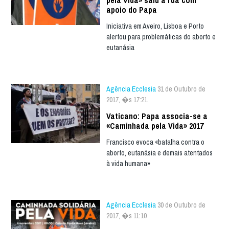
pela Vida» saiu à rua com
apoio do Papa
Iniciativa em Aveiro, Lisboa e Porto
alertou para problemáticas do aborto e
eutanásia
Agência Ecclesia
31 de Outubro de
2017, �s 17:21
Vaticano: Papa associa-se a
«Caminhada pela Vida» 2017
Francisco evoca «batalha contra o
aborto, eutanásia e demais atentados
à vida humana»
Agência Ecclesia
30 de Outubro de
2017, �s 11:10