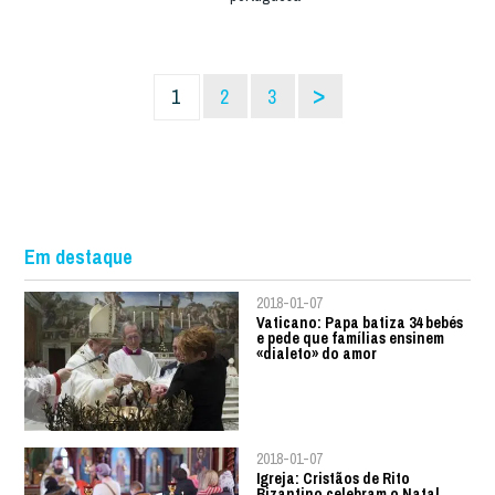
>
1
2
3
Em destaque
2018-01-07
Vaticano: Papa batiza 34 bebés
e pede que famílias ensinem
«dialeto» do amor
2018-01-07
Igreja: Cristãos de Rito
Bizantino celebram o Natal