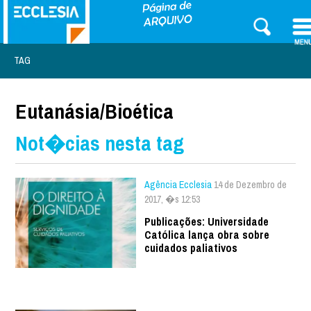
TAG
Eutanásia/Bioética
Not�cias nesta tag
Agência Ecclesia
14 de Dezembro de
2017, �s 12:53
Publicações: Universidade
Católica lança obra sobre
cuidados paliativos