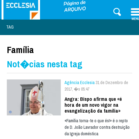
TAG
Família
Not�cias nesta tag
Agência Ecclesia
31 de Dezembro de
2017, �s 05:47
Angra: Bispo afirma que «é
hora de um novo vigor na
evangelização da família»
«Família torna-te o que és!» é o repto
de D. João Lavrador contra destruição
da Igreja doméstica