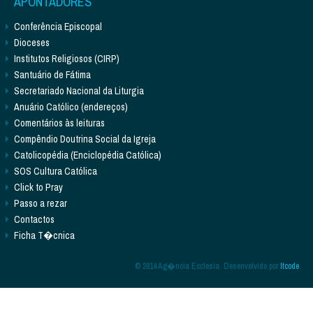
APONTADORES
Conferência Episcopal
Dioceses
Institutos Religiosos (CIRP)
Santuário de Fátima
Secretariado Nacional da Liturgia
Anuário Católico (endereços)
Comentários às leituras
Compêndio Doutrina Social da Igreja
Catolicopédia (Enciclopédia Católica)
SOS Cultura Católica
Click to Pray
Passo a rezar
Contactos
Ficha T�cnica
© 2014 Ag�ncia Ecclesia. Desenvolvido por
Itcode