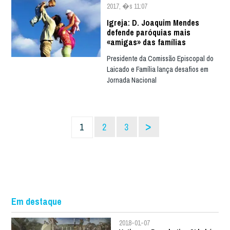
2017, �s 11:07
Igreja: D. Joaquim Mendes
defende paróquias mais
«amigas» das famílias
Presidente da Comissão Episcopal do
Laicado e Família lança desafios em
Jornada Nacional
>
1
2
3
Em destaque
2018-01-07