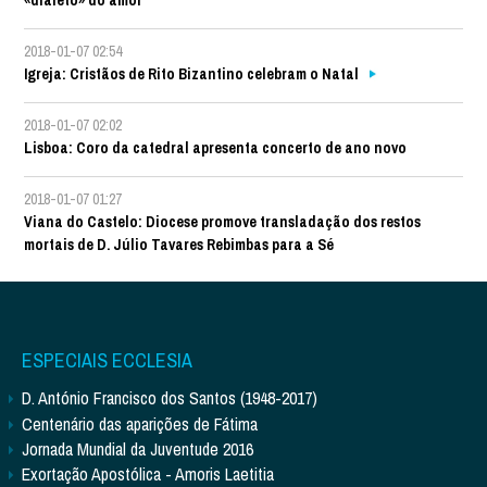
«dialeto» do amor
2018-01-07 02:54
Igreja: Cristãos de Rito Bizantino celebram o Natal
2018-01-07 02:02
Lisboa: Coro da catedral apresenta concerto de ano novo
2018-01-07 01:27
Viana do Castelo: Diocese promove transladação dos restos
mortais de D. Júlio Tavares Rebimbas para a Sé
ESPECIAIS ECCLESIA
D. António Francisco dos Santos (1948-2017)
Centenário das aparições de Fátima
Jornada Mundial da Juventude 2016
Exortação Apostólica - Amoris Laetitia