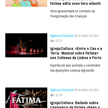
Fátima edita novo livro infantil
Obra apresentada no contexto da
Peregrinação das Crianças
Agência Ecclesia
25 de Maio de 2017,
�s 12:37
Igreja/Cultura: «Entre o Céu e a
Terra- Musical sobre Fátima»
nos Coliseus de Lisboa e Porto
Espetáculo que assinala o centenário
das Aparições começa digressão
Agência Ecclesia
25 de Maio de 2017,
�s 11:30
Igreja/Cultura: Bailado sobre
Centenário de Fátima chega a