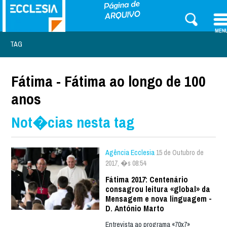
TAG
Fátima - Fátima ao longo de 100
anos
Not�cias nesta tag
Agência Ecclesia
15 de Outubro de
2017, �s 08:54
Fátima 2017: Centenário
consagrou leitura «global» da
Mensagem e nova linguagem -
D. António Marto
Entrevista ao programa «70x7»