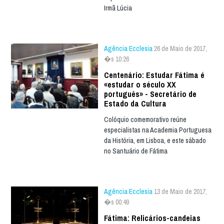
Irmã Lúcia
Agência Ecclesia
26 de Maio de 2017,
�s 10:26
Centenário: Estudar Fátima é
«estudar o século XX
português» - Secretário de
Estado da Cultura
Colóquio comemorativo reúne
especialistas na Academia Portuguesa
da História, em Lisboa, e este sábado
no Santuário de Fátima
Agência Ecclesia
13 de Maio de 2017,
�s 00:49
Fátima: Relicários-candeias