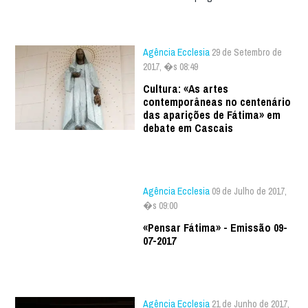
Agência Ecclesia
29 de Setembro de
2017, �s 08:49
Cultura: «As artes
contemporâneas no centenário
das aparições de Fátima» em
debate em Cascais
Agência Ecclesia
09 de Julho de 2017,
�s 09:00
«Pensar Fátima» - Emissão 09-
07-2017
Agência Ecclesia
21 de Junho de 2017,