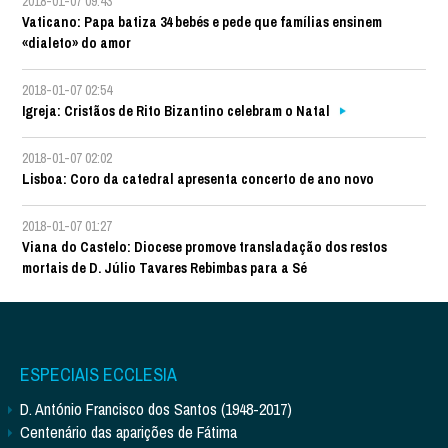
2018-01-07 09:43
Vaticano: Papa batiza 34 bebés e pede que famílias ensinem
«dialeto» do amor
2018-01-07 02:54
Igreja: Cristãos de Rito Bizantino celebram o Natal
2018-01-07 02:02
Lisboa: Coro da catedral apresenta concerto de ano novo
2018-01-07 01:27
Viana do Castelo: Diocese promove transladação dos restos
mortais de D. Júlio Tavares Rebimbas para a Sé
ESPECIAIS ECCLESIA
D. António Francisco dos Santos (1948-2017)
Centenário das aparições de Fátima