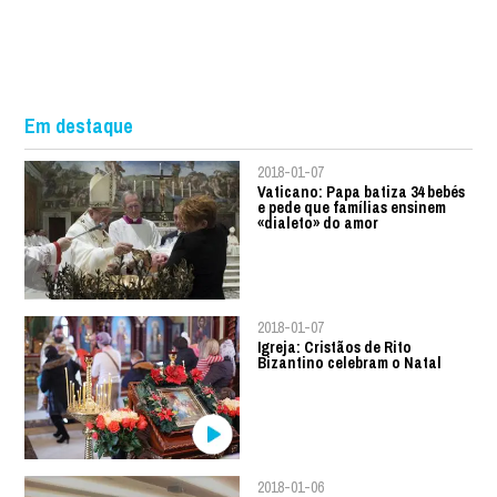
Em destaque
2018-01-07
Vaticano: Papa batiza 34 bebés
e pede que famílias ensinem
«dialeto» do amor
2018-01-07
Igreja: Cristãos de Rito
Bizantino celebram o Natal
2018-01-06