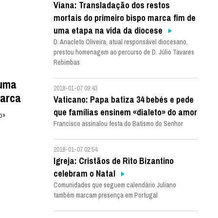
Viana: Transladação dos restos
mortais do primeiro bispo marca fim de
uma etapa na vida da diocese
D. Anacleto Oliveira, atual responsável diocesano,
prestou homenagem ao percurso de D. Júlio Tavares
Rebimbas
 uma
2018-01-07 09:43
iarca
Vaticano: Papa batiza 34 bebés e pede
que famílias ensinem «dialeto» do amor
o»
Francisco assinalou festa do Batismo do Senhor
2018-01-07 02:54
Igreja: Cristãos de Rito Bizantino
celebram o Natal
Comunidades que seguem calendário Juliano
também marcam presença em Portugal