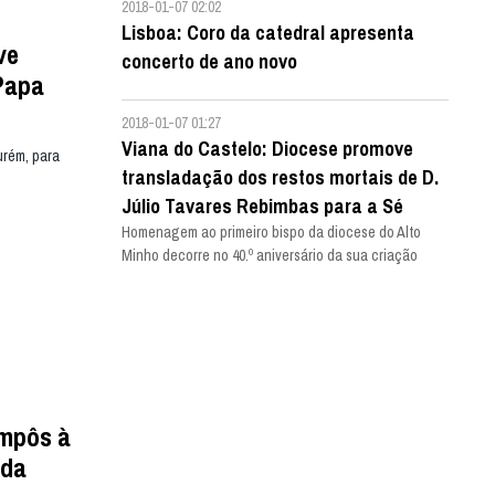
2018-01-07 02:02
Lisboa: Coro da catedral apresenta
ve
concerto de ano novo
Papa
2018-01-07 01:27
Viana do Castelo: Diocese promove
urém, para
transladação dos restos mortais de D.
Júlio Tavares Rebimbas para a Sé
Homenagem ao primeiro bispo da diocese do Alto
Minho decorre no 40.º aniversário da sua criação
impôs à
 da