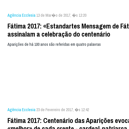
Agência Ecclesia
13 de Mar�o de 2017, �s 13:20
Fátima 2017: «Estandartes Mensagem de Fá
assinalam a celebração do centenário
Aparições de há 100 anos são referidas em quatro palavras
Agência Ecclesia
23 de Fevereiro de 2017, �s 12:42
Fátima 2017: Centenário das Aparições evoc
«melhor» de cada crente - cardeal-patriarca