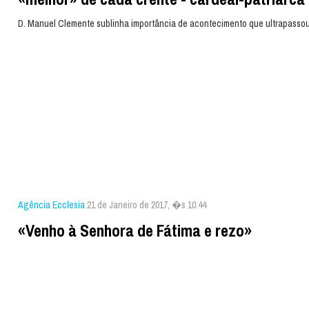
D. Manuel Clemente sublinha importância de acontecimento que ultrapassou 
Agência Ecclesia
21 de Janeiro de 2017, �s 10:44
«Venho à Senhora de Fátima e rezo»