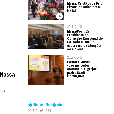
Igreja: Cristãos de Rito
Bizantino celebram o
Natal
2018-01-06
Igreja/Portugal:
Presidente da
Comissão Episcopal do
Laicado e Família
espera maior atenção
aos jovens
2018-01-06
Pastoral Juvenil:
«Jovens pedem
coerência à Igreja» -
 Nossa
padre Santi
Dominguez
undo
�ltimas Not�cias
2018-01-07 16:35