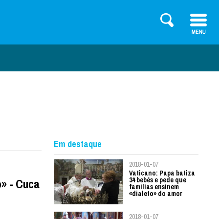
Em destaque
2018-01-07
Vaticano: Papa batiza
34 bebés e pede que
o» - Cuca
famílias ensinem
«dialeto» do amor
2018-01-07