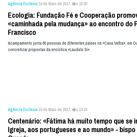
Agência Ecclesia
10 de Maio de 2017, �s 15:30
Ecologia: Fundação Fé e Cooperação promo
«caminhada pela mudança» ao encontro do 
Francisco
Acampamento junta 60 pessoas de diferentes países na «Casa Velha», em O
concretizar propostas da encíclica «Laudato Si»
Agência Ecclesia
10 de Maio de 2017, �s 13:10
Centenário: «Fátima há muito tempo que se 
Igreja, aos portugueses e ao mundo» - bispo