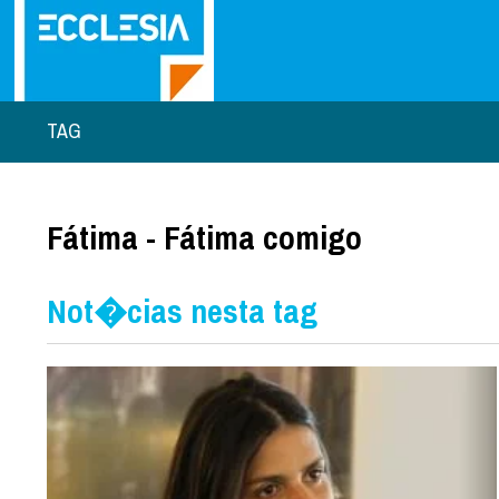
TAG
Fátima - Fátima comigo
Not�cias nesta tag