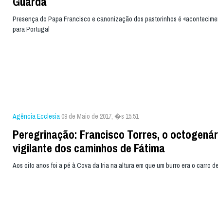
Guarda
Presença do Papa Francisco e canonização dos pastorinhos é «acontecime
para Portugal
Agência Ecclesia
09 de Maio de 2017, �s 15:51
Peregrinação: Francisco Torres, o octogenár
vigilante dos caminhos de Fátima
Aos oito anos foi a pé à Cova da Iria na altura em que um burro era o carro d