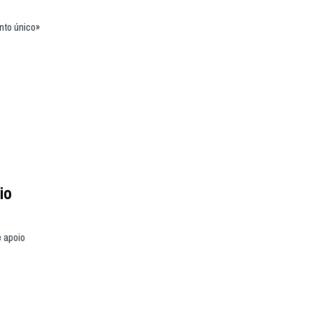
nto único»
io
e apoio