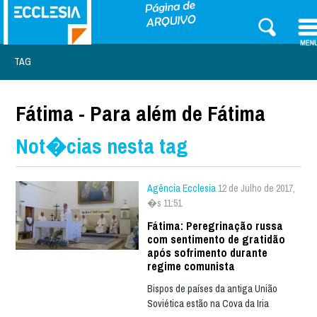
TAG
Fátima - Para além de Fátima
Not�cias nesta tag
Agência Ecclesia
12 de Julho de 2017,
�s 11:51
Fátima: Peregrinação russa
com sentimento de gratidão
após sofrimento durante
regime comunista
Bispos de países da antiga União
Soviética estão na Cova da Iria