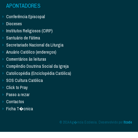
APONTADORES
Conferência Episcopal
Dioceses
Institutos Religiosos (CIRP)
Santuário de Fátima
Secretariado Nacional da Liturgia
Anuário Católico (endereços)
Comentários às leituras
Compêndio Doutrina Social da Igreja
Catolicopédia (Enciclopédia Católica)
SOS Cultura Católica
Click to Pray
Passo a rezar
Contactos
Ficha T�cnica
© 2014 Ag�ncia Ecclesia. Desenvolvido por
Itcode