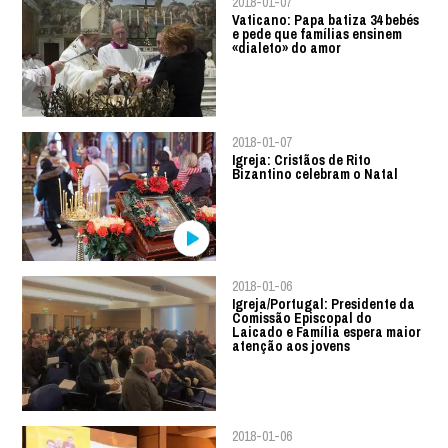
2018-01-07
Vaticano: Papa batiza 34 bebés
e pede que famílias ensinem
«dialeto» do amor
2018-01-07
Igreja: Cristãos de Rito
Bizantino celebram o Natal
2018-01-06
Igreja/Portugal: Presidente da
Comissão Episcopal do
Laicado e Família espera maior
atenção aos jovens
2018-01-06