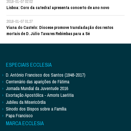
2018-01-07 02:02
Lisboa: Coro da catedral apresenta concerto de ano novo
2018-01-07 01:27
Viana do Castelo: Diocese promove transladação dos restos
mortais de D. Júlio Tavares Rebimbas para a Sé
ESPECIAIS ECCLESIA
D. António Francisco dos Santos (1948-2017)
Centenário das aparições de Fátima
Jornada Mundial da Juventude 2016
Exortação Apostólica - Amoris Laetitia
Jubileu da Misericórdia
Sínodo dos Bispos sobre a Família
Papa Francisco
MARCA ECCLESIA