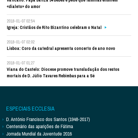
Vaticano: Papa batiza 34 bebés e pede que famílias ensinem
«dialeto» do amor
2018-01-07 02:54
Igreja: Cristãos de Rito Bizantino celebram o Natal
2018-01-07 02:02
Lisboa: Coro da catedral apresenta concerto de ano novo
2018-01-07 01:27
Viana do Castelo: Diocese promove transladação dos restos
mortais de D. Júlio Tavares Rebimbas para a Sé
ESPECIAIS ECCLESIA
D. António Francisco dos Santos (1948-2017)
Centenário das aparições de Fátima
Jornada Mundial da Juventude 2016