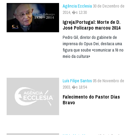
Agência Ecclesia
30 de Dezembro de
2014, �s 13:30
Igreja/Portugal: Morte de D.
José Policarpo marcou 2014
Pedro Gil, diretor do gabinete de
imprensa do Opus Dei, destaca uma
figura que soube «comunicar a fé no
meio da cultura»
Luís Filipe Santos
05 de Novembro de
2003, �s 18:54
Falecimento do Pastor Dias
Bravo