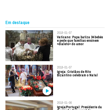
Em destaque
2018-01-07
Vaticano: Papa batiza 34 bebés
e pede que famílias ensinem
«dialeto» do amor
2018-01-07
Igreja: Cristãos de Rito
Bizantino celebram o Natal
2018-01-06
Igreja/Portugal: Presidente da