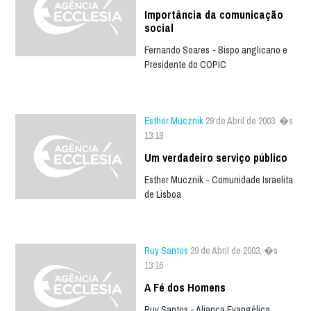
Importância da comunicação
social
Fernando Soares - Bispo anglicano e
Presidente do COPIC
Esther Mucznik
29 de Abril de 2003, �s
13:18
Um verdadeiro serviço público
Esther Mucznik - Comunidade Israelita
de Lisboa
Ruy Santos
29 de Abril de 2003, �s
13:16
A Fé dos Homens
Ruy Santos - Aliança Evangélica