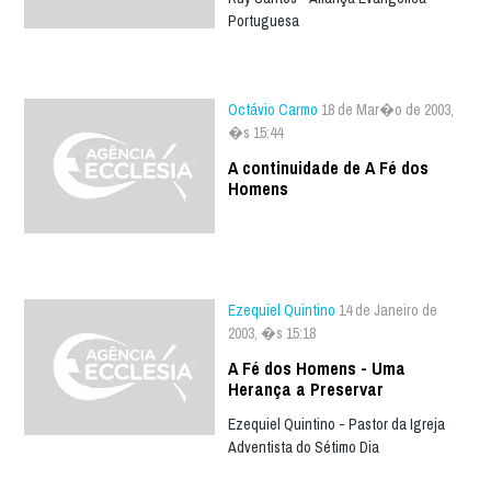
Portuguesa
Octávio Carmo
18 de Mar�o de 2003,
�s 15:44
A continuidade de A Fé dos
Homens
Ezequiel Quintino
14 de Janeiro de
2003, �s 15:18
A Fé dos Homens - Uma
Herança a Preservar
Ezequiel Quintino - Pastor da Igreja
Adventista do Sétimo Dia