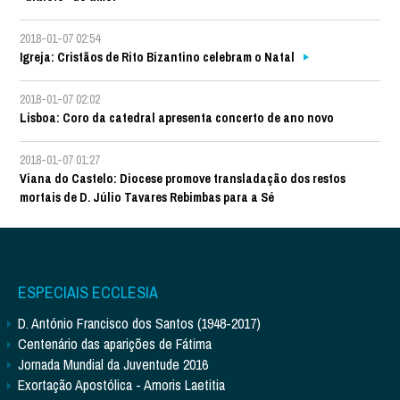
2018-01-07 02:54
Igreja: Cristãos de Rito Bizantino celebram o Natal
2018-01-07 02:02
Lisboa: Coro da catedral apresenta concerto de ano novo
2018-01-07 01:27
Viana do Castelo: Diocese promove transladação dos restos
mortais de D. Júlio Tavares Rebimbas para a Sé
ESPECIAIS ECCLESIA
D. António Francisco dos Santos (1948-2017)
Centenário das aparições de Fátima
Jornada Mundial da Juventude 2016
Exortação Apostólica - Amoris Laetitia