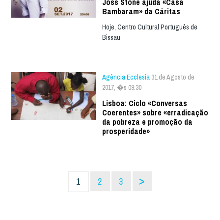
Joss Stone ajuda «Casa
Bambaram» da Cáritas
Hoje, Centro Cultural Português de
Bissau
Agência Ecclesia
31 de Agosto de
2017, �s 09:30
Lisboa: Ciclo «Conversas
Coerentes» sobre «erradicação
da pobreza e promoção da
prosperidade»
>
1
2
3