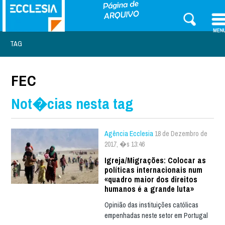
TAG
FEC
Not�cias nesta tag
Agência Ecclesia
18 de Dezembro de
2017, �s 13:46
Igreja/Migrações: Colocar as
políticas internacionais num
«quadro maior dos direitos
humanos é a grande luta»
Opinião das instituições católicas
empenhadas neste setor em Portugal