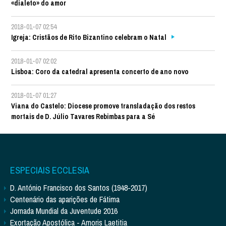
«dialeto» do amor
2018-01-07 02:54
Igreja: Cristãos de Rito Bizantino celebram o Natal
2018-01-07 02:02
Lisboa: Coro da catedral apresenta concerto de ano novo
2018-01-07 01:27
Viana do Castelo: Diocese promove transladação dos restos
mortais de D. Júlio Tavares Rebimbas para a Sé
ESPECIAIS ECCLESIA
D. António Francisco dos Santos (1948-2017)
Centenário das aparições de Fátima
Jornada Mundial da Juventude 2016
Exortação Apostólica - Amoris Laetitia