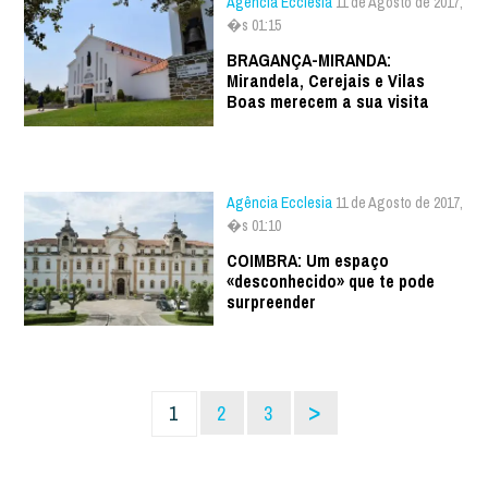
Agência Ecclesia
11 de Agosto de 2017,
�s 01:15
BRAGANÇA-MIRANDA:
Mirandela, Cerejais e Vilas
Boas merecem a sua visita
Agência Ecclesia
11 de Agosto de 2017,
�s 01:10
COIMBRA: Um espaço
«desconhecido» que te pode
surpreender
>
1
2
3