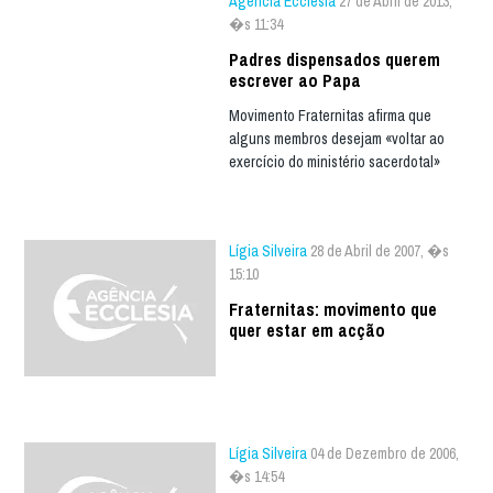
Agência Ecclesia
27 de Abril de 2013,
�s 11:34
Padres dispensados querem
escrever ao Papa
Movimento Fraternitas afirma que
alguns membros desejam «voltar ao
exercício do ministério sacerdotal»
Lígia Silveira
28 de Abril de 2007, �s
15:10
Fraternitas: movimento que
quer estar em acção
Lígia Silveira
04 de Dezembro de 2006,
�s 14:54