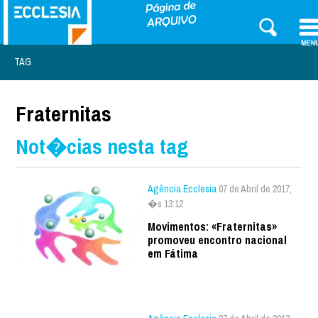
TAG
Fraternitas
Not�cias nesta tag
Agência Ecclesia
07 de Abril de 2017,
�s 13:12
Movimentos: «Fraternitas»
promoveu encontro nacional
em Fátima