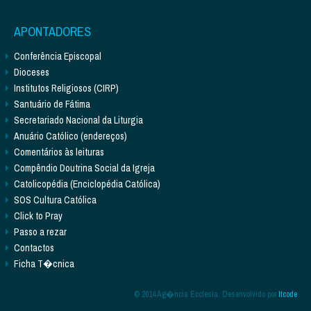
APONTADORES
Conferência Episcopal
Dioceses
Institutos Religiosos (CIRP)
Santuário de Fátima
Secretariado Nacional da Liturgia
Anuário Católico (endereços)
Comentários às leituras
Compêndio Doutrina Social da Igreja
Catolicopédia (Enciclopédia Católica)
SOS Cultura Católica
Click to Pray
Passo a rezar
Contactos
Ficha T�cnica
© 2014 Ag�ncia Ecclesia. Desenvolvido por
Itcode