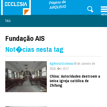
TAG
Fundação AIS
Not�cias nesta tag
Agência Ecclesia
06 de Janeiro de
2018, �s 10:17
China: Autoridades destroem a
única igreja católica de
Zhifang