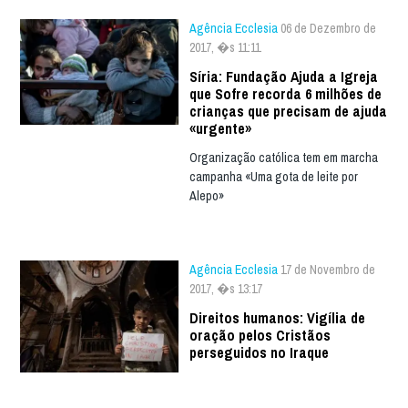
Agência Ecclesia
06 de Dezembro de
2017, �s 11:11
Síria: Fundação Ajuda a Igreja
que Sofre recorda 6 milhões de
crianças que precisam de ajuda
«urgente»
Organização católica tem em marcha
campanha «Uma gota de leite por
Alepo»
Agência Ecclesia
17 de Novembro de
2017, �s 13:17
Direitos humanos: Vigília de
oração pelos Cristãos
perseguidos no Iraque