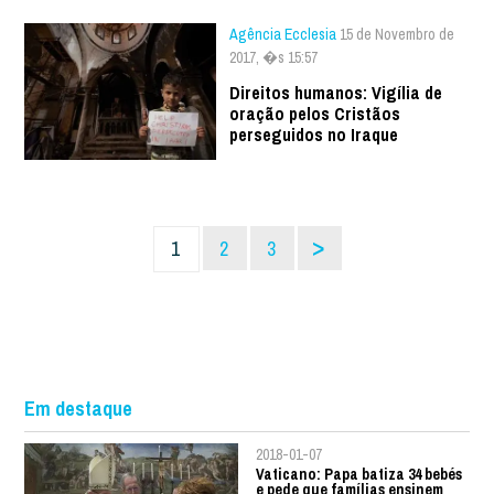
Agência Ecclesia
15 de Novembro de
2017, �s 15:57
Direitos humanos: Vigília de
oração pelos Cristãos
perseguidos no Iraque
>
1
2
3
Em destaque
2018-01-07
Vaticano: Papa batiza 34 bebés
e pede que famílias ensinem