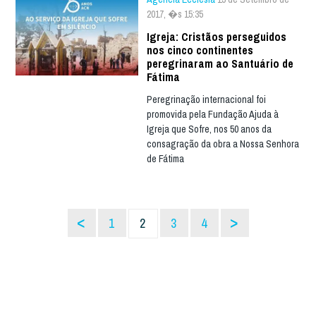
2017, �s 15:35
Igreja: Cristãos perseguidos
nos cinco continentes
peregrinaram ao Santuário de
Fátima
Peregrinação internacional foi
promovida pela Fundação Ajuda à
Igreja que Sofre, nos 50 anos da
consagração da obra a Nossa Senhora
de Fátima
<
>
1
2
3
4