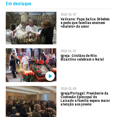
Em destaque
2018-01-07
Vaticano: Papa batiza 34 bebés
e pede que famílias ensinem
«dialeto» do amor
2018-01-07
Igreja: Cristãos de Rito
Bizantino celebram o Natal
2018-01-06
Igreja/Portugal: Presidente da
Comissão Episcopal do
Laicado e Família espera maior
atenção aos jovens