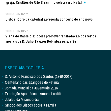
Igreja: Cristãos de Rito Bizantino celebram o Natal
2018-01-07 02:02
Lisboa: Coro da catedral apresenta concerto de ano novo
2018-01-07 01:27
Viana do Castelo: Diocese promove transladação dos restos
mortais de D. Júlio Tavares Rebimbas para a Sé
ESPECIAIS ECCLESIA
D. António Francisco dos Santos (1948-2017)
Centenário das aparições de Fátima
Jornada Mundial da Juventude 2016
Exortação Apostólica - Amoris Laetitia
Jubileu da Misericórdia
Sínodo dos Bispos sobre a Família
Papa Francisco