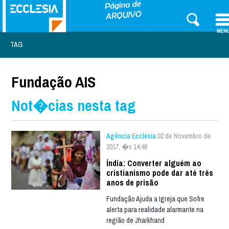
TAG
Fundação AIS
Not�cias nesta tag
Agência Ecclesia
02 de Novembro de
2017, �s 14:49
Índia: Converter alguém ao
cristianismo pode dar até três
anos de prisão
Fundação Ajuda a Igreja que Sofre
alerta para realidade alarmante na
região de Jharkhand