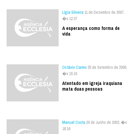
Lígia Silveira
11 de Dezembro de 2007,
�s 12:37
A esperança como forma de
vida
Octávio Carmo
25 de Setembro de 2006,
�s 15:15
Atentado em igreja iraquiana
mata duas pessoas
Manuel Costa
20 de Junho de 2003, �s
18:16