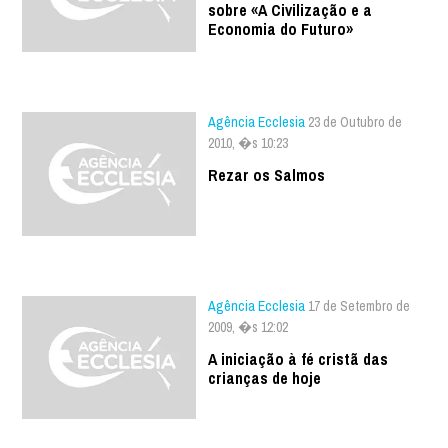
sobre «A Civilização e a
Economia do Futuro»
Agência Ecclesia
23 de Outubro de
2010, �s 10:23
Rezar os Salmos
Agência Ecclesia
17 de Setembro de
2009, �s 12:02
A iniciação à fé cristã das
crianças de hoje