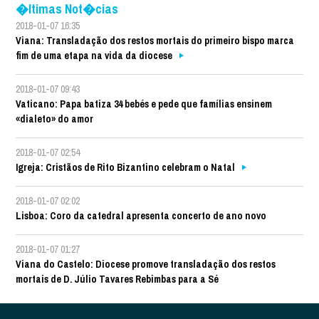
�ltimas Not�cias
2018-01-07 16:35
Viana: Transladação dos restos mortais do primeiro bispo marca
fim de uma etapa na vida da diocese
2018-01-07 09:43
Vaticano: Papa batiza 34 bebés e pede que famílias ensinem
«dialeto» do amor
2018-01-07 02:54
Igreja: Cristãos de Rito Bizantino celebram o Natal
2018-01-07 02:02
Lisboa: Coro da catedral apresenta concerto de ano novo
2018-01-07 01:27
Viana do Castelo: Diocese promove transladação dos restos
mortais de D. Júlio Tavares Rebimbas para a Sé