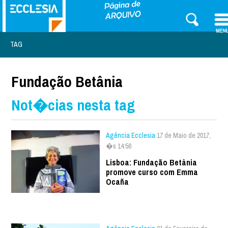
TAG
Fundação Betânia
Not�cias nesta tag
Agência Ecclesia
17 de Maio de 2017,
�s 14:56
Lisboa: Fundação Betânia
promove curso com Emma
Ocaña