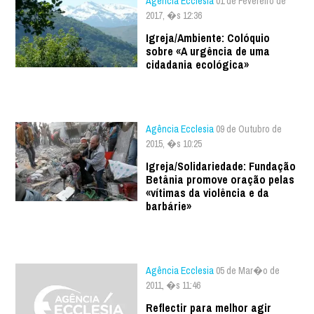
Agência Ecclesia
01 de Fevereiro de
2017, �s 12:36
Igreja/Ambiente: Colóquio
sobre «A urgência de uma
cidadania ecológica»
Agência Ecclesia
09 de Outubro de
2015, �s 10:25
Igreja/Solidariedade: Fundação
Betânia promove oração pelas
«vítimas da violência e da
barbárie»
Agência Ecclesia
05 de Mar�o de
2011, �s 11:46
Reflectir para melhor agir