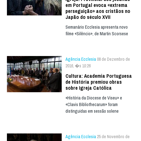
em Portugal evoca «extrema
perseguição» aos cristãos no
Japão do século XVII
Semanário Ecclesia apresenta novo
filme «Silêncio», de Martin Scorsese
Agência Ecclesia
08 de Dezembro de
2016, �s 10:26
Cultura: Academia Portuguesa
de História premiou obras
sobre Igreja Católica
«História da Diocese de Viseu» e
«Clavis Bibliothecarum» foram
distinguidas em sessão solene
Agência Ecclesia
25 de Novembro de