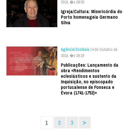
2016, �s 08:50
Igreja/Cultura: Misericórdia do
Porto homenageia Germano
Silva
Agência Ecclesia
14 de Outubro de
2016, �s 09:29
Publicações: Lançamento da
obra «Rendimentos
eclesiásticos e sustento da
Inquisição, no episcopado
portucalense de Fonseca e
Évora (1741-1752)»
>
1
2
3