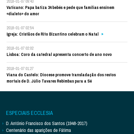
2018-01-07 09:43
Vaticano: Papa batiza 34 bebés e pede que famílias ensinem
«dialeto» do amor
2018-01-07 02:54
Igreja: Cristãos de Rito Bizantino celebram o Natal
2018-01-07 02:02
Lisboa: Coro da catedral apresenta concerto de ano novo
2018-01-07 01:27
Viana do Castelo: Diocese promove transladação dos restos
mortais de D. Júlio Tavares Rebimbas para a Sé
ESPECIAIS ECCLESIA
D. António Francisco dos Santos (1948-2017)
Centenário das aparições de Fátima