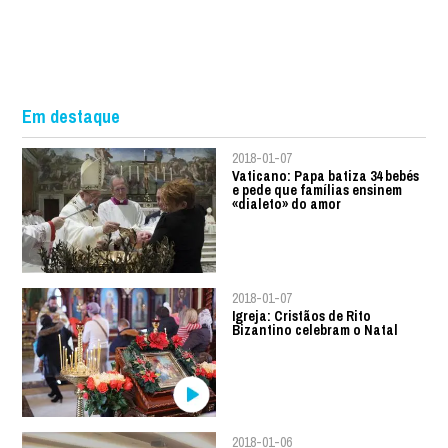
Em destaque
2018-01-07
Vaticano: Papa batiza 34 bebés
e pede que famílias ensinem
«dialeto» do amor
2018-01-07
Igreja: Cristãos de Rito
Bizantino celebram o Natal
2018-01-06