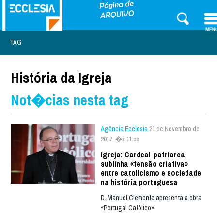
TAG
História da Igreja
Not�cias nesta tag
Agência Ecclesia
21 de Novembro de
2017, �s 11:55
Igreja: Cardeal-patriarca
sublinha «tensão criativa»
entre catolicismo e sociedade
na história portuguesa
D. Manuel Clemente apresenta a obra
«Portugal Católico»