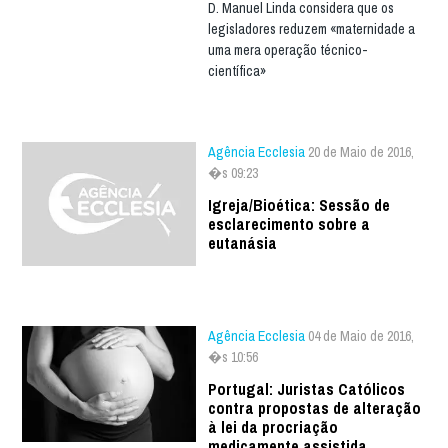
D. Manuel Linda considera que os
legisladores reduzem «maternidade a
uma mera operação técnico-
científica»
Agência Ecclesia
20 de Maio de 2016,
�s 09:23
Igreja/Bioética: Sessão de
esclarecimento sobre a
eutanásia
Agência Ecclesia
04 de Maio de 2016,
�s 10:56
Portugal: Juristas Católicos
contra propostas de alteração
à lei da procriação
medicamente assistida