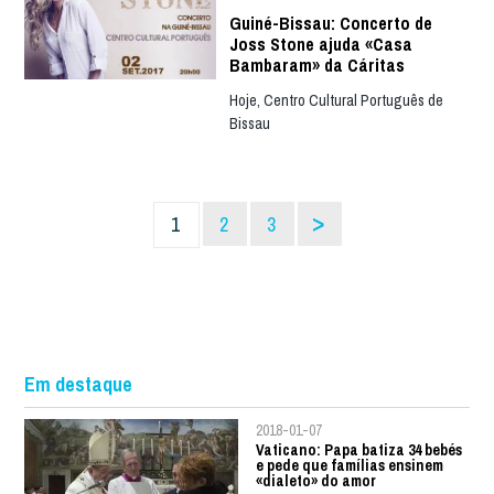
Guiné-Bissau: Concerto de
Joss Stone ajuda «Casa
Bambaram» da Cáritas
Hoje, Centro Cultural Português de
Bissau
>
1
2
3
Em destaque
2018-01-07
Vaticano: Papa batiza 34 bebés
e pede que famílias ensinem
«dialeto» do amor