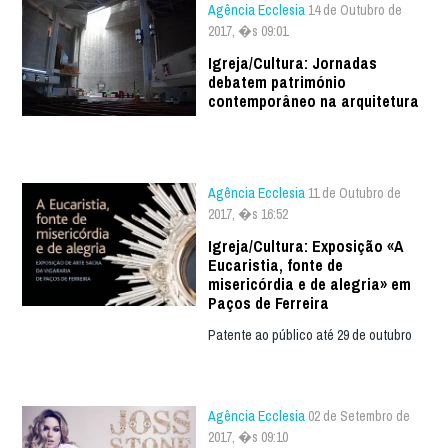
Agência Ecclesia
14 de Outubro de
2017, �s 09:01
Igreja/Cultura: Jornadas
debatem património
contemporâneo na arquitetura
Agência Ecclesia
11 de Outubro de
2017, �s 16:52
Igreja/Cultura: Exposição «A
Eucaristia, fonte de
misericórdia e de alegria» em
Paços de Ferreira
Patente ao público até 29 de outubro
Agência Ecclesia
02 de Setembro de
2017, �s 09:10