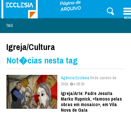
TAG
Igreja/Cultura
Not�cias nesta tag
Agência Ecclesia
04 de Janeiro de
2018, �s 09:30
Igreja/Arte: Padre Jesuíta
Marko Rupnick, «famoso pelas
obras em mosaico», em Vila
Nova de Gaia