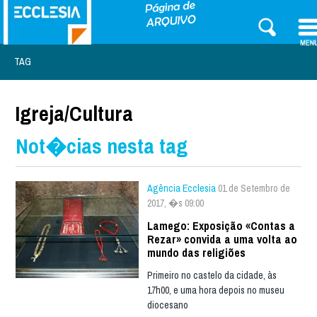
TAG
Igreja/Cultura
Not�cias nesta tag
Agência Ecclesia
01 de Setembro de
2017, �s 09:00
Lamego: Exposição «Contas a
Rezar» convida a uma volta ao
mundo das religiões
Primeiro no castelo da cidade, às
17h00, e uma hora depois no museu
diocesano