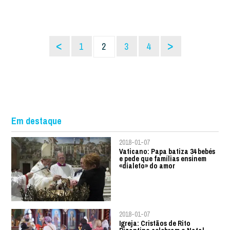
<
>
1
2
3
4
Em destaque
2018-01-07
Vaticano: Papa batiza 34 bebés
e pede que famílias ensinem
«dialeto» do amor
2018-01-07
Igreja: Cristãos de Rito