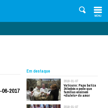
Em destaque
2018-01-07
Vaticano: Papa batiza
34 bebés e pede que
6-06-2017
famílias ensinem
«dialeto» do amor
2018-01-07