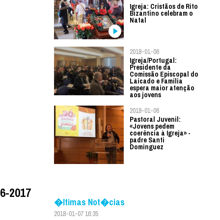
Igreja: Cristãos de Rito
Bizantino celebram o
Natal
2018-01-06
Igreja/Portugal:
Presidente da
Comissão Episcopal do
Laicado e Família
espera maior atenção
aos jovens
2018-01-06
Pastoral Juvenil:
«Jovens pedem
coerência à Igreja» -
padre Santi
Dominguez
06-2017
�ltimas Not�cias
2018-01-07 16:35