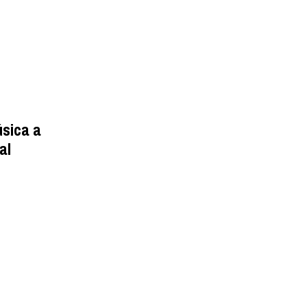
úsica a
al