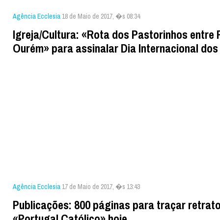
Agência Ecclesia
18 de Maio de 2017, �s 08:34
Igreja/Cultura: «Rota dos Pastorinhos entre 
Ourém» para assinalar Dia Internacional do
Agência Ecclesia
17 de Maio de 2017, �s 13:43
Publicações: 800 páginas para traçar retrat
«Portugal Católico» hoje