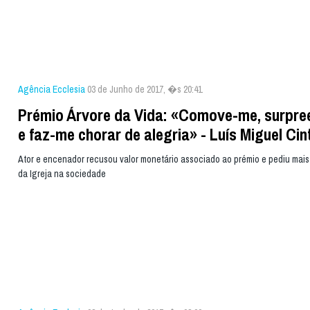
Agência Ecclesia
03 de Junho de 2017, �s 20:41
Prémio Árvore da Vida: «Comove-me, surpr
e faz-me chorar de alegria» - Luís Miguel Cin
Ator e encenador recusou valor monetário associado ao prémio e pediu mais
da Igreja na sociedade