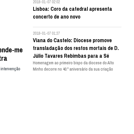
2018-01-07 02:02
Lisboa: Coro da catedral apresenta
concerto de ano novo
2018-01-07 01:27
Viana do Castelo: Diocese promove
transladação dos restos mortais de D.
eende-me
Júlio Tavares Rebimbas para a Sé
tra
Homenagem ao primeiro bispo da diocese do Alto
 intervenção
Minho decorre no 40.º aniversário da sua criação