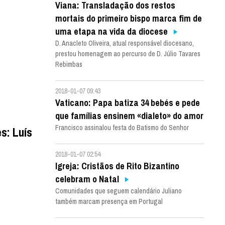
Viana: Transladação dos restos
mortais do primeiro bispo marca fim de
uma etapa na vida da diocese
D. Anacleto Oliveira, atual responsável diocesano,
prestou homenagem ao percurso de D. Júlio Tavares
Rebimbas
2018-01-07 09:43
Vaticano: Papa batiza 34 bebés e pede
que famílias ensinem «dialeto» do amor
Francisco assinalou festa do Batismo do Senhor
s: Luís
2018-01-07 02:54
Igreja: Cristãos de Rito Bizantino
celebram o Natal
Comunidades que seguem calendário Juliano
também marcam presença em Portugal