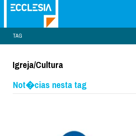
TAG
Igreja/Cultura
Not�cias nesta tag