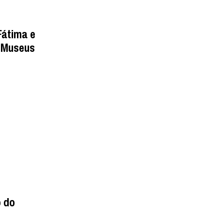
Fátima e
s Museus
o do