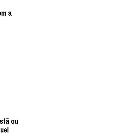
om a
istã ou
uel