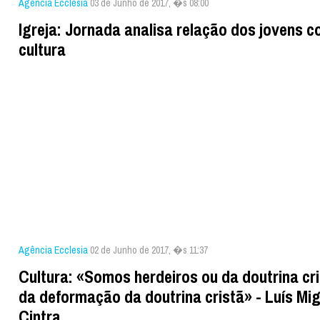
Agência Ecclesia
03 de Junho de 2017, �s 08:00
Igreja: Jornada analisa relação dos jovens c
cultura
Agência Ecclesia
02 de Junho de 2017, �s 11:37
Cultura: «Somos herdeiros ou da doutrina cr
da deformação da doutrina cristã» - Luís Mig
Cintra