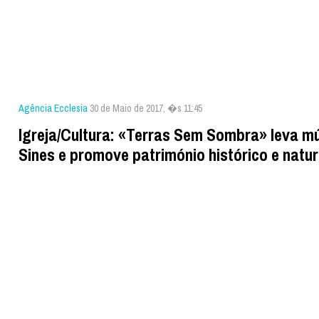
Agência Ecclesia
30 de Maio de 2017, �s 11:45
Igreja/Cultura: «Terras Sem Sombra» leva m
Sines e promove património histórico e natur