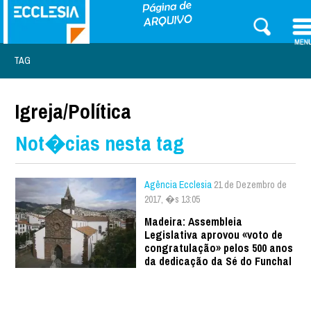
TAG
Igreja/Política
Not�cias nesta tag
Agência Ecclesia
21 de Dezembro de
2017, �s 13:05
Madeira: Assembleia
Legislativa aprovou «voto de
congratulação» pelos 500 anos
da dedicação da Sé do Funchal