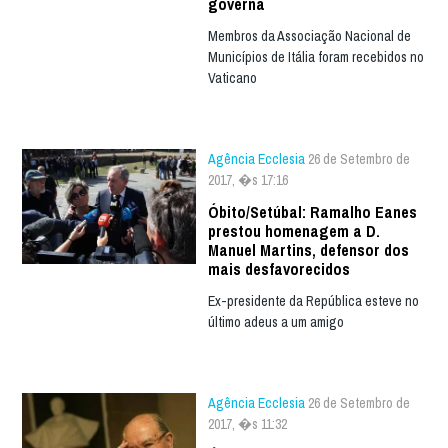
governa
Membros da Associação Nacional de
Municípios de Itália foram recebidos no
Vaticano
Agência Ecclesia
26 de Setembro de
2017, �s 17:16
Óbito/Setúbal: Ramalho Eanes
prestou homenagem a D.
Manuel Martins, defensor dos
mais desfavorecidos
Ex-presidente da República esteve no
último adeus a um amigo
Agência Ecclesia
26 de Setembro de
2017, �s 11:32