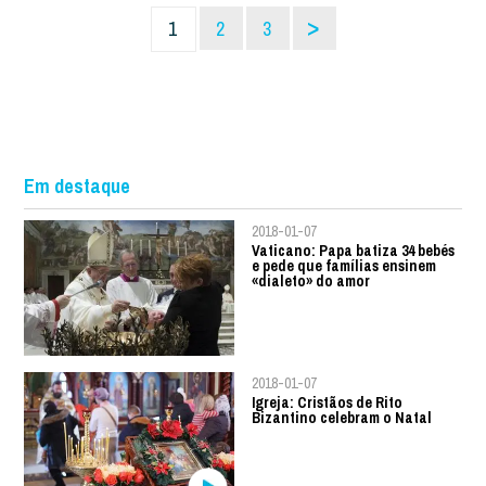
>
1
2
3
Em destaque
2018-01-07
Vaticano: Papa batiza 34 bebés
e pede que famílias ensinem
«dialeto» do amor
2018-01-07
Igreja: Cristãos de Rito
Bizantino celebram o Natal