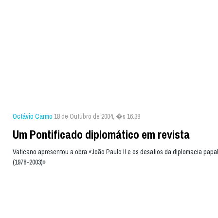
Octávio Carmo
18 de Outubro de 2004, �s 16:38
Um Pontificado diplomático em revista
Vaticano apresentou a obra «João Paulo II e os desafios da diplomacia papal
(1978-2003)»