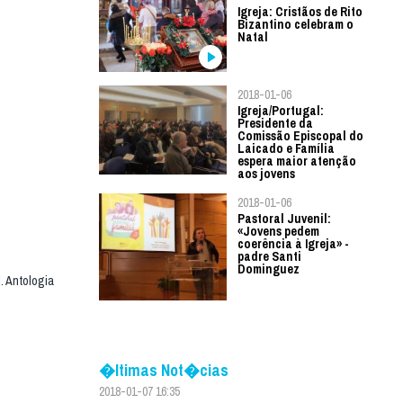
Igreja: Cristãos de Rito
Bizantino celebram o
Natal
2018-01-06
Igreja/Portugal:
Presidente da
Comissão Episcopal do
Laicado e Família
espera maior atenção
aos jovens
2018-01-06
Pastoral Juvenil:
«Jovens pedem
coerência à Igreja» -
padre Santi
Dominguez
. Antologia
�ltimas Not�cias
2018-01-07 16:35