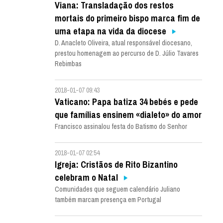
Viana: Transladação dos restos
mortais do primeiro bispo marca fim de
uma etapa na vida da diocese
D. Anacleto Oliveira, atual responsável diocesano,
prestou homenagem ao percurso de D. Júlio Tavares
Rebimbas
2018-01-07 09:43
Vaticano: Papa batiza 34 bebés e pede
que famílias ensinem «dialeto» do amor
Francisco assinalou festa do Batismo do Senhor
2018-01-07 02:54
Igreja: Cristãos de Rito Bizantino
celebram o Natal
Comunidades que seguem calendário Juliano
também marcam presença em Portugal