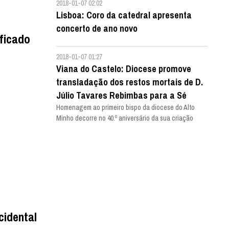
2018-01-07 02:02
Lisboa: Coro da catedral apresenta
concerto de ano novo
ficado
2018-01-07 01:27
Viana do Castelo: Diocese promove
transladação dos restos mortais de D.
Júlio Tavares Rebimbas para a Sé
Homenagem ao primeiro bispo da diocese do Alto
Minho decorre no 40.º aniversário da sua criação
cidental