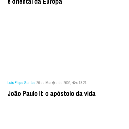
e oriental da Europa
Luís Filipe Santos
26 de Mar�o de 2004, �s 18:21
João Paulo II: o apóstolo da vida