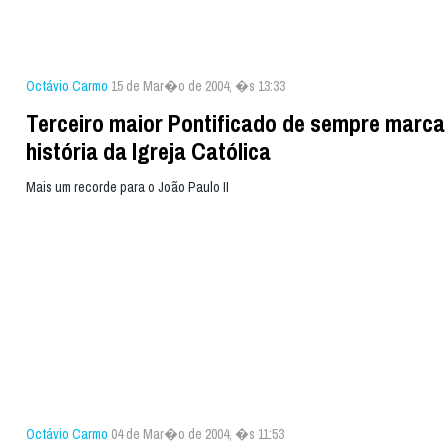
Octávio Carmo
15 de Mar�o de 2004, �s 13:33
Terceiro maior Pontificado de sempre marca
história da Igreja Católica
Mais um recorde para o João Paulo II
Octávio Carmo
04 de Mar�o de 2004, �s 11:53