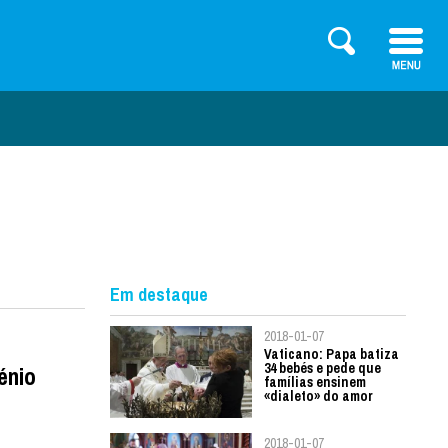
Em destaque
2018-01-07
Vaticano: Papa batiza
34 bebés e pede que
énio
famílias ensinem
«dialeto» do amor
2018-01-07