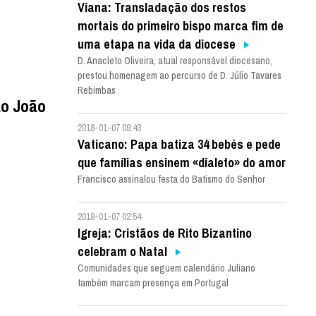
Viana: Transladação dos restos
mortais do primeiro bispo marca fim de
uma etapa na vida da diocese
D. Anacleto Oliveira, atual responsável diocesano,
prestou homenagem ao percurso de D. Júlio Tavares
Rebimbas
ão João
2018-01-07 09:43
Vaticano: Papa batiza 34 bebés e pede
que famílias ensinem «dialeto» do amor
Francisco assinalou festa do Batismo do Senhor
2018-01-07 02:54
Igreja: Cristãos de Rito Bizantino
celebram o Natal
Comunidades que seguem calendário Juliano
também marcam presença em Portugal