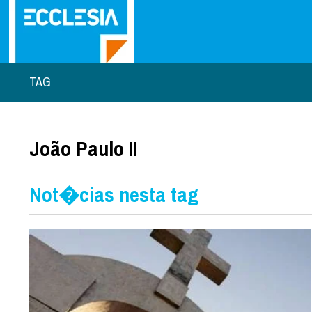
TAG
João Paulo II
Not�cias nesta tag