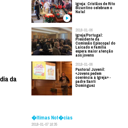
Igreja: Cristãos de Rito
Bizantino celebram o
Natal
2018-01-06
Igreja/Portugal:
Presidente da
Comissão Episcopal do
Laicado e Família
espera maior atenção
aos jovens
2018-01-06
Pastoral Juvenil:
«Jovens pedem
 dia da
coerência à Igreja» -
padre Santi
Dominguez
�ltimas Not�cias
2018-01-07 16:35