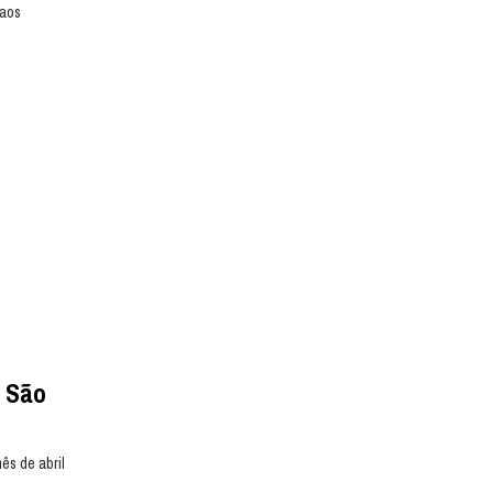
 aos
e São
ês de abril