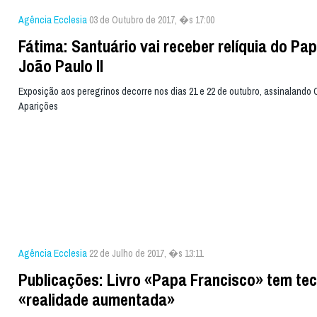
Agência Ecclesia
03 de Outubro de 2017, �s 17:00
Fátima: Santuário vai receber relíquia do Pa
João Paulo II
Exposição aos peregrinos decorre nos dias 21 e 22 de outubro, assinalando 
Aparições
Agência Ecclesia
22 de Julho de 2017, �s 13:11
Publicações: Livro «Papa Francisco» tem te
«realidade aumentada»