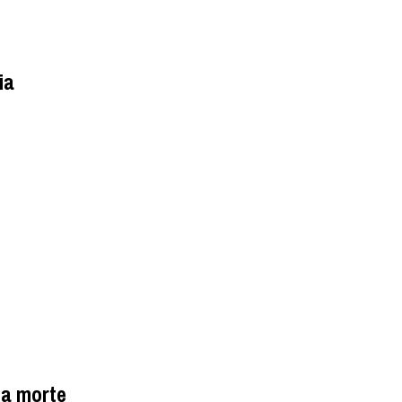
ia
da morte