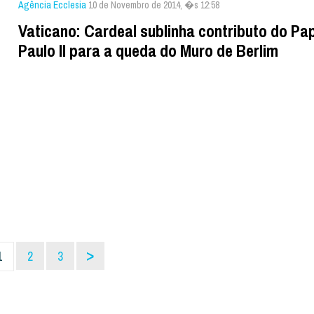
Agência Ecclesia
10 de Novembro de 2014, �s 12:58
Vaticano: Cardeal sublinha contributo do Pa
Paulo II para a queda do Muro de Berlim
>
1
2
3