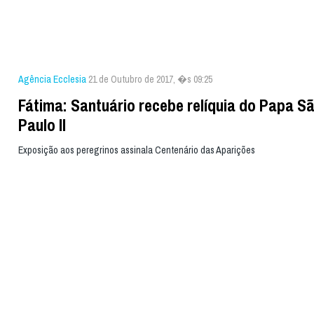
Agência Ecclesia
21 de Outubro de 2017, �s 09:25
Fátima: Santuário recebe relíquia do Papa S
Paulo II
Exposição aos peregrinos assinala Centenário das Aparições