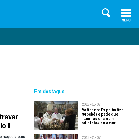
Em destaque
2018-01-07
Vaticano: Papa batiza
34 bebés e pede que
 travar
famílias ensinem
«dialeto» do amor
o II
o naquele país
2018-01-07