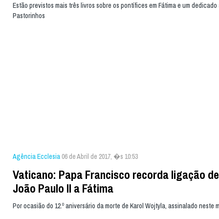
Estão previstos mais três livros sobre os pontífices em Fátima e um dedicado
Pastorinhos
Agência Ecclesia
06 de Abril de 2017, �s 10:53
Vaticano: Papa Francisco recorda ligação d
João Paulo II a Fátima
Por ocasião do 12.º aniversário da morte de Karol Wojtyla, assinalado neste m