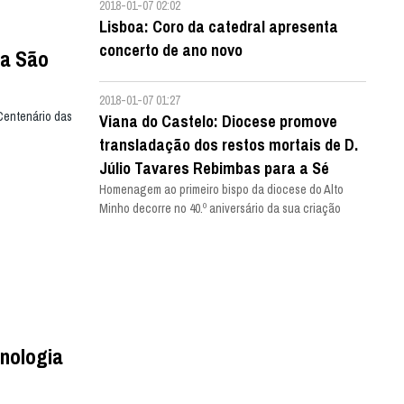
2018-01-07 02:02
Lisboa: Coro da catedral apresenta
concerto de ano novo
pa São
2018-01-07 01:27
Centenário das
Viana do Castelo: Diocese promove
transladação dos restos mortais de D.
Júlio Tavares Rebimbas para a Sé
Homenagem ao primeiro bispo da diocese do Alto
Minho decorre no 40.º aniversário da sua criação
cnologia