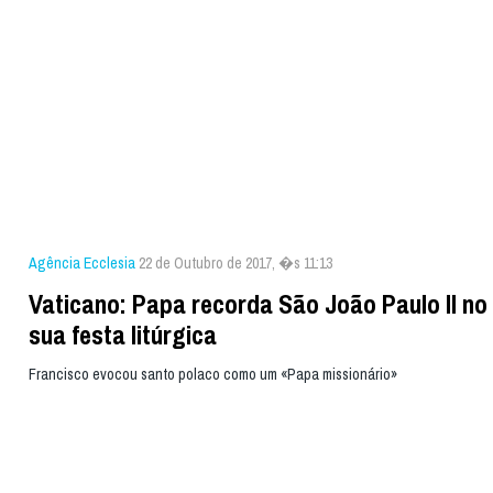
Agência Ecclesia
22 de Outubro de 2017, �s 11:13
Vaticano: Papa recorda São João Paulo II no
sua festa litúrgica
Francisco evocou santo polaco como um «Papa missionário»