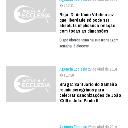
�s 16:31
Beja: D. António Vitalino diz
que liberdade só pode ser
absoluta implicando relação
com todas as dimensões
Bispo aborda tema na sua mensagem
semanal à diocese
Agência Ecclesia
29 de Abril de 2014,
�s 16:28
Braga: Santuário do Sameiro
reuniu peregrinos para
celebrar canonizações de João
XXIII e João Paulo II
Agência Ecclesia
28 de Abril de 2014,