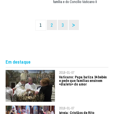
família e do Concílio Vaticano II
>
1
2
3
Em destaque
2018-01-07
Vaticano: Papa batiza 34 bebés
e pede que famílias ensinem
«dialeto» do amor
2018-01-07
Igreja: Cristãos de Rito