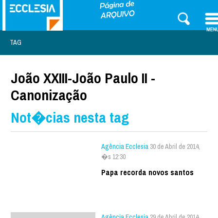
TAG
João XXIII-João Paulo II -
Canonização
Not�cias nesta tag
Agência Ecclesia
30 de Abril de 2014,
�s 12:30
Papa recorda novos santos
Agência Ecclesia
29 de Abril de 2014,