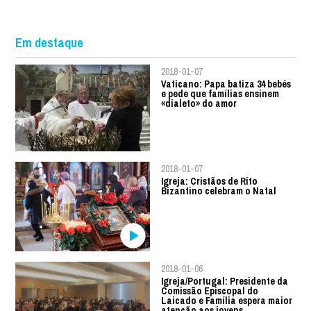
Em destaque
2018-01-07
Vaticano: Papa batiza 34 bebés
e pede que famílias ensinem
«dialeto» do amor
2018-01-07
Igreja: Cristãos de Rito
Bizantino celebram o Natal
2018-01-06
Igreja/Portugal: Presidente da
Comissão Episcopal do
Laicado e Família espera maior
atenção aos jovens