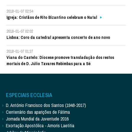
2018-01-07 02:54
Igreja: Cristãos de Rito Bizantino celebram o Natal
2018-01-07 02:02
Lisboa: Coro da catedral apresenta concerto de ano novo
2018-01-07 01:27
Viana do Castelo: Diocese promove transladação dos restos
mortais de D. Júlio Tavares Rebimbas para a Sé
ESPECIAIS ECCLESIA
D. António Francisco dos Santos (1948-2017)
Centenário das aparições de Fátima
Jornada Mundial da Juventude 2016
Exortação Apostólica - Amoris Laetitia