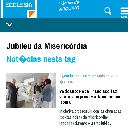
TAG
Jubileu da Misericórdia
Not�cias nesta tag
Agência Ecclesia
20 de Maio de 2017,
�s 11:07
Vaticano: Papa Francisco faz
visita «surpresa» a famílias em
Roma
Iniciativa prosseguiu com as chamadas
«sextas-feiras da misericórdia»
lançadas durante o último jubileu