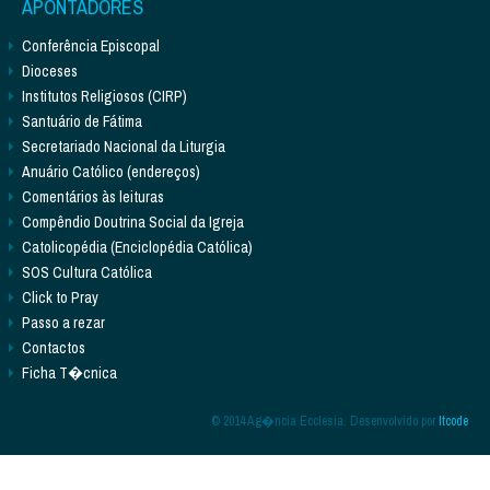
APONTADORES
Conferência Episcopal
Dioceses
Institutos Religiosos (CIRP)
Santuário de Fátima
Secretariado Nacional da Liturgia
Anuário Católico (endereços)
Comentários às leituras
Compêndio Doutrina Social da Igreja
Catolicopédia (Enciclopédia Católica)
SOS Cultura Católica
Click to Pray
Passo a rezar
Contactos
Ficha T�cnica
© 2014 Ag�ncia Ecclesia. Desenvolvido por
Itcode