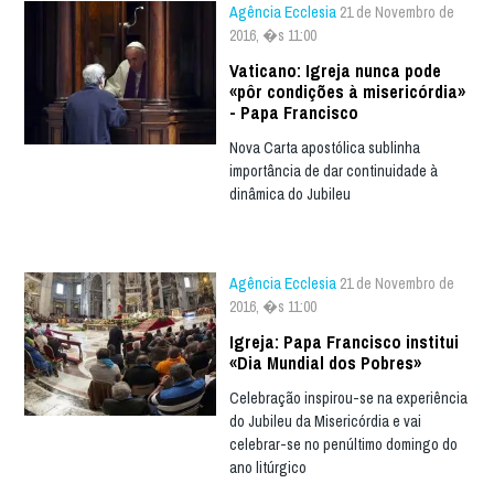
Agência Ecclesia
21 de Novembro de
2016, �s 11:00
Vaticano: Igreja nunca pode
«pôr condições à misericórdia»
- Papa Francisco
Nova Carta apostólica sublinha
importância de dar continuidade à
dinâmica do Jubileu
Agência Ecclesia
21 de Novembro de
2016, �s 11:00
Igreja: Papa Francisco institui
«Dia Mundial dos Pobres»
Celebração inspirou-se na experiência
do Jubileu da Misericórdia e vai
celebrar-se no penúltimo domingo do
ano litúrgico