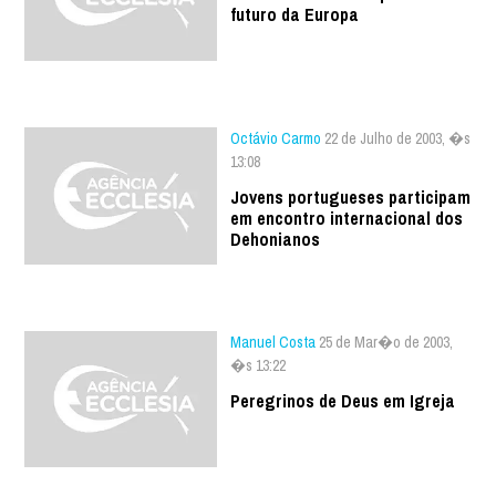
futuro da Europa
Octávio Carmo
22 de Julho de 2003, �s
13:08
Jovens portugueses participam
em encontro internacional dos
Dehonianos
Manuel Costa
25 de Mar�o de 2003,
�s 13:22
Peregrinos de Deus em Igreja