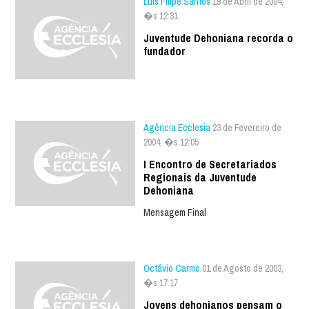
Luís Filipe Santos
19 de Abril de 2004,
�s 12:31
Juventude Dehoniana recorda o
fundador
Agência Ecclesia
23 de Fevereiro de
2004, �s 12:05
I Encontro de Secretariados
Regionais da Juventude
Dehoniana
Mensagem Final
Octávio Carmo
01 de Agosto de 2003,
�s 17:17
Jovens dehonianos pensam o