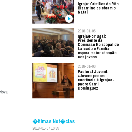
Igreja: Cristãos de Rito
Bizantino celebram o
Natal
2018-01-06
Igreja/Portugal:
Presidente da
Comissão Episcopal do
Laicado e Família
espera maior atenção
aos jovens
2018-01-06
Pastoral Juvenil:
«Jovens pedem
coerência à Igreja» -
padre Santi
Dominguez
 Nova
�ltimas Not�cias
2018-01-07 16:35