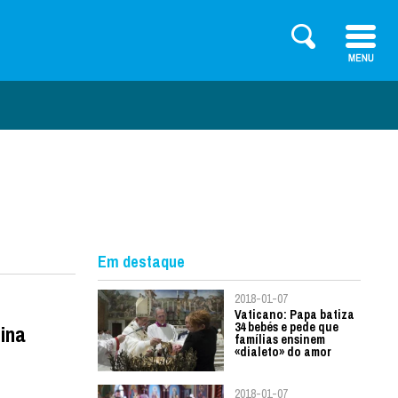
Em destaque
2018-01-07
Vaticano: Papa batiza
34 bebés e pede que
ina
famílias ensinem
«dialeto» do amor
2018-01-07