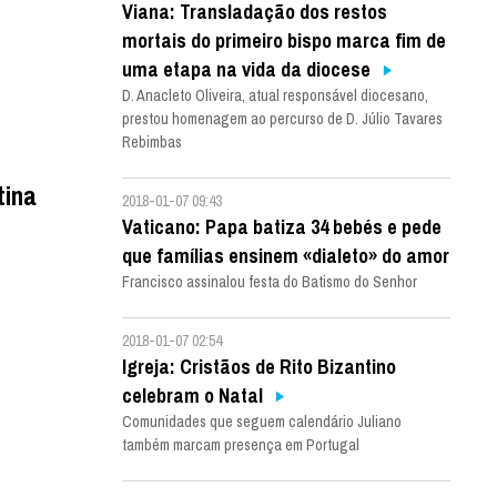
Viana: Transladação dos restos
mortais do primeiro bispo marca fim de
uma etapa na vida da diocese
D. Anacleto Oliveira, atual responsável diocesano,
prestou homenagem ao percurso de D. Júlio Tavares
Rebimbas
tina
2018-01-07 09:43
Vaticano: Papa batiza 34 bebés e pede
que famílias ensinem «dialeto» do amor
Francisco assinalou festa do Batismo do Senhor
2018-01-07 02:54
Igreja: Cristãos de Rito Bizantino
celebram o Natal
Comunidades que seguem calendário Juliano
também marcam presença em Portugal