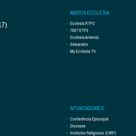
MARCA ECCLESIA
17)
Ecclesia RTP2
70X7 RTP2
Ecclesia Antena1
Semanário
My Ecclesia TV
APONTADORES
Conferência Episcopal
Dioceses
Institutos Religiosos (CIRP)