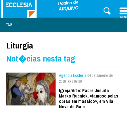
TAG
Liturgia
Not�cias nesta tag
Agência Ecclesia
04 de Janeiro de
2018, �s 09:30
Igreja/Arte: Padre Jesuíta
Marko Rupnick, «famoso pelas
obras em mosaico», em Vila
Nova de Gaia