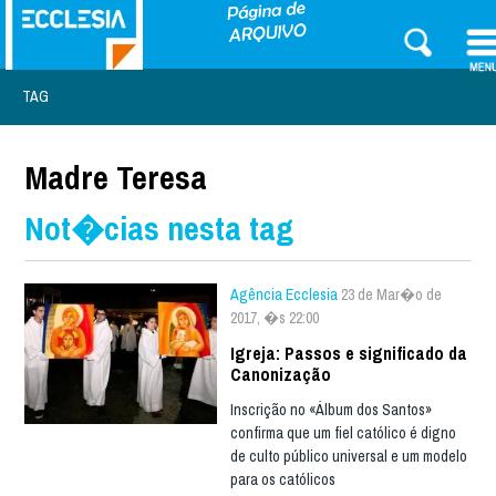
TAG
Madre Teresa
Not�cias nesta tag
Agência Ecclesia
23 de Mar�o de
2017, �s 22:00
Igreja: Passos e significado da
Canonização
Inscrição no «Álbum dos Santos»
confirma que um fiel católico é digno
de culto público universal e um modelo
para os católicos