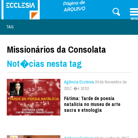
TAG
Missionários da Consolata
Not�cias nesta tag
Agência Ecclesia
24 de Novembro de
2017, �s 16:53
Fátima: Tarde de poesia
natalícia no museu de arte
sacra e etnologia