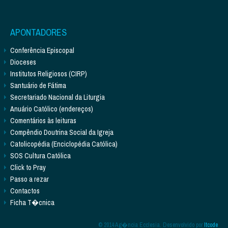
APONTADORES
Conferência Episcopal
Dioceses
Institutos Religiosos (CIRP)
Santuário de Fátima
Secretariado Nacional da Liturgia
Anuário Católico (endereços)
Comentários às leituras
Compêndio Doutrina Social da Igreja
Catolicopédia (Enciclopédia Católica)
SOS Cultura Católica
Click to Pray
Passo a rezar
Contactos
Ficha T�cnica
© 2014 Ag�ncia Ecclesia. Desenvolvido por
Itcode