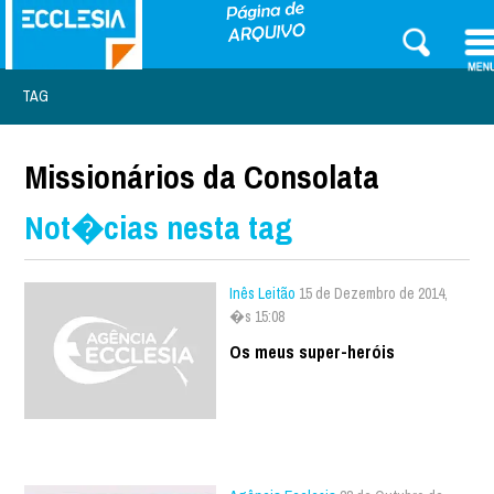
TAG
Missionários da Consolata
Not�cias nesta tag
Inês Leitão
15 de Dezembro de 2014,
�s 15:08
Os meus super-heróis