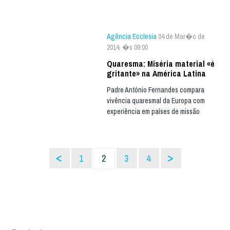
Agência Ecclesia
04 de Mar�o de
2014, �s 09:00
Quaresma: Miséria material «é
gritante» na América Latina
Padre António Fernandes compara
vivência quaresmal da Europa com
experiência em países de missão
<
>
1
2
3
4