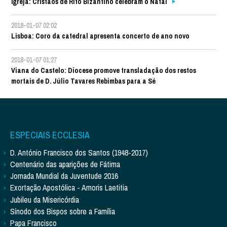
Igreja: Cristãos de Rito Bizantino celebram o Natal
2018-01-07 02:02
Lisboa: Coro da catedral apresenta concerto de ano novo
2018-01-07 01:27
Viana do Castelo: Diocese promove transladação dos restos
mortais de D. Júlio Tavares Rebimbas para a Sé
ESPECIAIS ECCLESIA
D. António Francisco dos Santos (1948-2017)
Centenário das aparições de Fátima
Jornada Mundial da Juventude 2016
Exortação Apostólica - Amoris Laetitia
Jubileu da Misericórdia
Sínodo dos Bispos sobre a Família
Papa Francisco