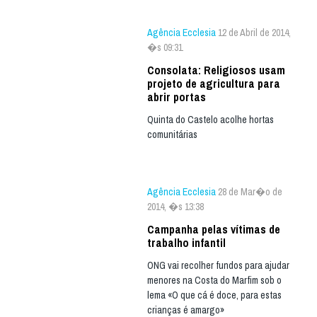
Agência Ecclesia
12 de Abril de 2014,
�s 09:31
Consolata: Religiosos usam
projeto de agricultura para
abrir portas
Quinta do Castelo acolhe hortas
comunitárias
Agência Ecclesia
28 de Mar�o de
2014, �s 13:38
Campanha pelas vítimas de
trabalho infantil
ONG vai recolher fundos para ajudar
menores na Costa do Marfim sob o
lema «O que cá é doce, para estas
crianças é amargo»