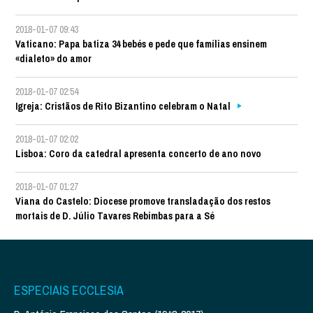
2018-01-07 09:43
Vaticano: Papa batiza 34 bebés e pede que famílias ensinem
«dialeto» do amor
2018-01-07 02:54
Igreja: Cristãos de Rito Bizantino celebram o Natal
2018-01-07 02:02
Lisboa: Coro da catedral apresenta concerto de ano novo
2018-01-07 01:27
Viana do Castelo: Diocese promove transladação dos restos
mortais de D. Júlio Tavares Rebimbas para a Sé
ESPECIAIS ECCLESIA