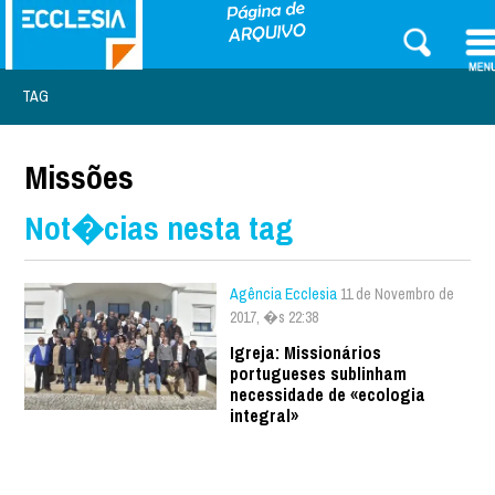
TAG
Missões
Not�cias nesta tag
Agência Ecclesia
11 de Novembro de
2017, �s 22:38
Igreja: Missionários
portugueses sublinham
necessidade de «ecologia
integral»