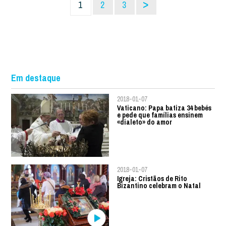
>
1
2
3
Em destaque
2018-01-07
Vaticano: Papa batiza 34 bebés
e pede que famílias ensinem
«dialeto» do amor
2018-01-07
Igreja: Cristãos de Rito
Bizantino celebram o Natal