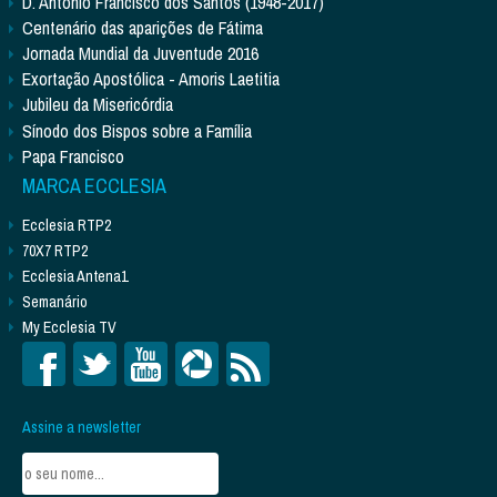
D. António Francisco dos Santos (1948-2017)
Centenário das aparições de Fátima
Jornada Mundial da Juventude 2016
Exortação Apostólica - Amoris Laetitia
Jubileu da Misericórdia
Sínodo dos Bispos sobre a Família
Papa Francisco
MARCA ECCLESIA
Ecclesia RTP2
70X7 RTP2
Ecclesia Antena1
Semanário
My Ecclesia TV
Assine a newsletter