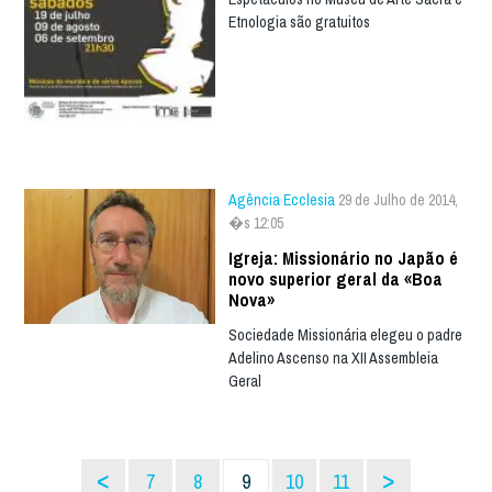
Etnologia são gratuitos
Agência Ecclesia
29 de Julho de 2014,
�s 12:05
Igreja: Missionário no Japão é
novo superior geral da «Boa
Nova»
Sociedade Missionária elegeu o padre
Adelino Ascenso na XII Assembleia
Geral
<
>
7
8
9
10
11