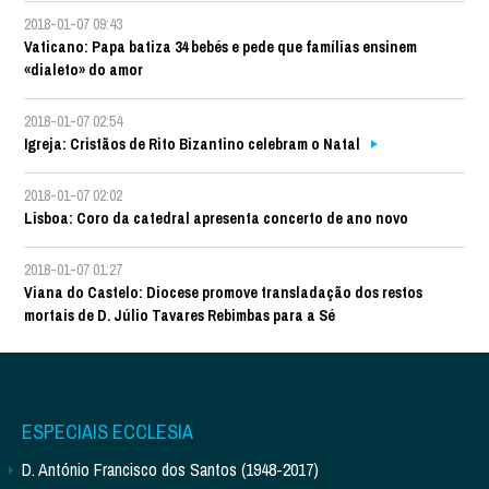
2018-01-07 09:43
Vaticano: Papa batiza 34 bebés e pede que famílias ensinem
«dialeto» do amor
2018-01-07 02:54
Igreja: Cristãos de Rito Bizantino celebram o Natal
2018-01-07 02:02
Lisboa: Coro da catedral apresenta concerto de ano novo
2018-01-07 01:27
Viana do Castelo: Diocese promove transladação dos restos
mortais de D. Júlio Tavares Rebimbas para a Sé
ESPECIAIS ECCLESIA
D. António Francisco dos Santos (1948-2017)