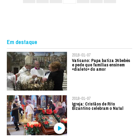
Em destaque
2018-01-07
Vaticano: Papa batiza 34 bebés
e pede que famílias ensinem
«dialeto» do amor
2018-01-07
Igreja: Cristãos de Rito
Bizantino celebram o Natal