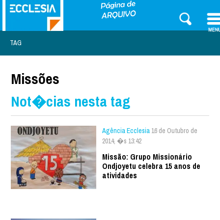
TAG
Missões
Not�cias nesta tag
Agência Ecclesia
16 de Outubro de
2014, �s 13:42
Missão: Grupo Missionário
Ondjoyetu celebra 15 anos de
atividades