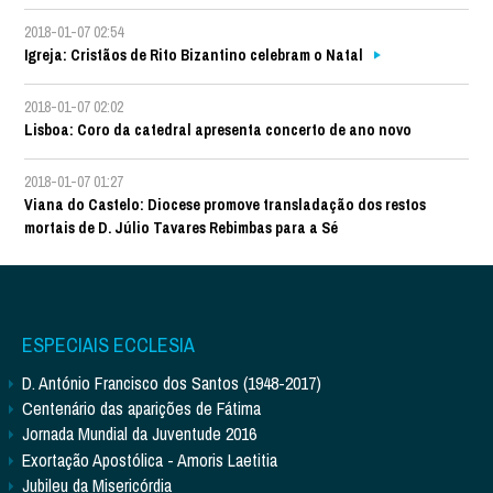
2018-01-07 02:54
Igreja: Cristãos de Rito Bizantino celebram o Natal
2018-01-07 02:02
Lisboa: Coro da catedral apresenta concerto de ano novo
2018-01-07 01:27
Viana do Castelo: Diocese promove transladação dos restos
mortais de D. Júlio Tavares Rebimbas para a Sé
ESPECIAIS ECCLESIA
D. António Francisco dos Santos (1948-2017)
Centenário das aparições de Fátima
Jornada Mundial da Juventude 2016
Exortação Apostólica - Amoris Laetitia
Jubileu da Misericórdia