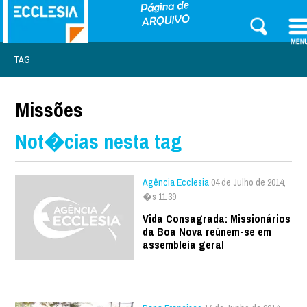
TAG
Missões
Not�cias nesta tag
Agência Ecclesia
04 de Julho de 2014,
�s 11:39
Vida Consagrada: Missionários
da Boa Nova reúnem-se em
assembleia geral