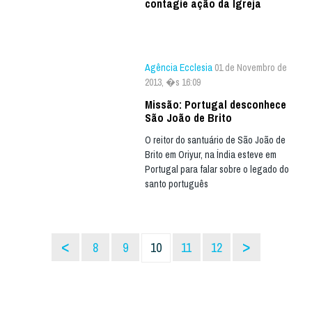
contagie ação da Igreja
Agência Ecclesia
01 de Novembro de
2013, �s 16:09
Missão: Portugal desconhece
São João de Brito
O reitor do santuário de São João de
Brito em Oriyur, na Índia esteve em
Portugal para falar sobre o legado do
santo português
<
>
8
9
10
11
12