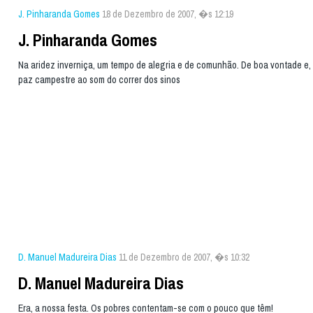
J. Pinharanda Gomes
18 de Dezembro de 2007, �s 12:19
J. Pinharanda Gomes
Na aridez inverniça, um tempo de alegria e de comunhão. De boa vontade e,
paz campestre ao som do correr dos sinos
D. Manuel Madureira Dias
11 de Dezembro de 2007, �s 10:32
D. Manuel Madureira Dias
Era, a nossa festa. Os pobres contentam-se com o pouco que têm!