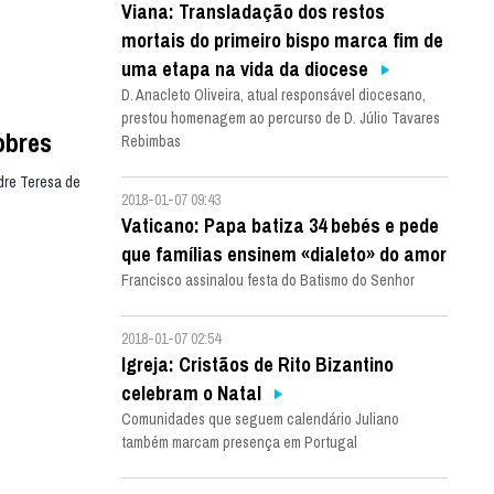
Viana: Transladação dos restos
mortais do primeiro bispo marca fim de
uma etapa na vida da diocese
D. Anacleto Oliveira, atual responsável diocesano,
prestou homenagem ao percurso de D. Júlio Tavares
obres
Rebimbas
dre Teresa de
2018-01-07 09:43
Vaticano: Papa batiza 34 bebés e pede
que famílias ensinem «dialeto» do amor
Francisco assinalou festa do Batismo do Senhor
2018-01-07 02:54
Igreja: Cristãos de Rito Bizantino
celebram o Natal
Comunidades que seguem calendário Juliano
também marcam presença em Portugal