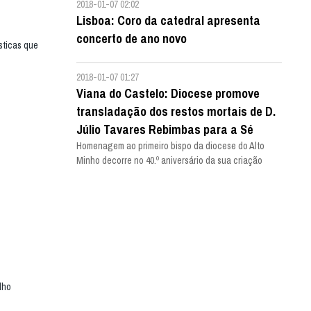
2018-01-07 02:02
Lisboa: Coro da catedral apresenta
concerto de ano novo
sticas que
2018-01-07 01:27
Viana do Castelo: Diocese promove
transladação dos restos mortais de D.
Júlio Tavares Rebimbas para a Sé
Homenagem ao primeiro bispo da diocese do Alto
Minho decorre no 40.º aniversário da sua criação
lho