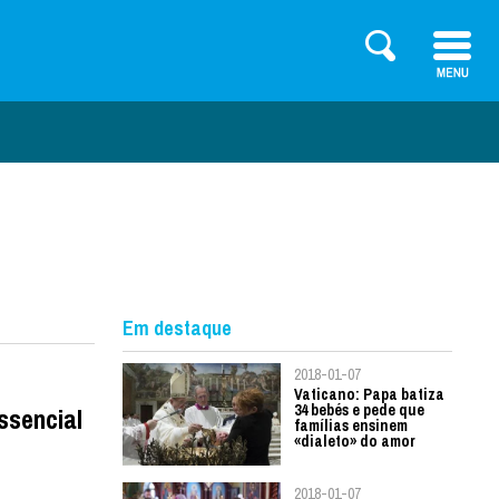
Em destaque
2018-01-07
Vaticano: Papa batiza
34 bebés e pede que
ssencial
famílias ensinem
«dialeto» do amor
2018-01-07