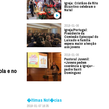
Igreja: Cristãos de Rito
Bizantino celebram o
Natal
2018-01-06
Igreja/Portugal:
Presidente da
Comissão Episcopal do
Laicado e Família
espera maior atenção
aos jovens
2018-01-06
Pastoral Juvenil:
«Jovens pedem
coerência à Igreja» -
ola e no
padre Santi
Dominguez
�ltimas Not�cias
2018-01-07 16:35