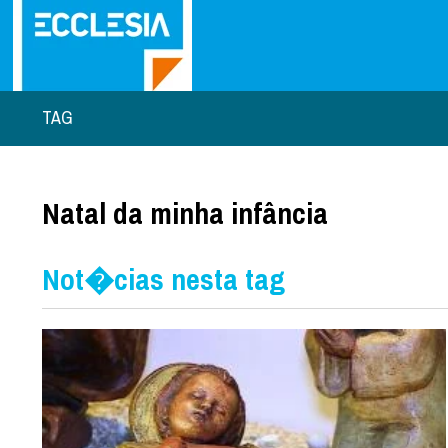
TAG
Natal da minha infância
Not�cias nesta tag