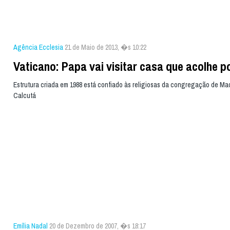
Agência Ecclesia
21 de Maio de 2013, �s 10:22
Vaticano: Papa vai visitar casa que acolhe p
Estrutura criada em 1988 está confiado às religiosas da congregação de Ma
Calcutá
Emília Nadal
20 de Dezembro de 2007, �s 18:17