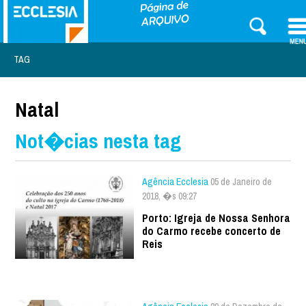
TAG
Natal
Not�cias nesta tag
Agência Ecclesia
05 de Janeiro de
2018, �s 09:27
Porto: Igreja de Nossa Senhora
do Carmo recebe concerto de
Reis