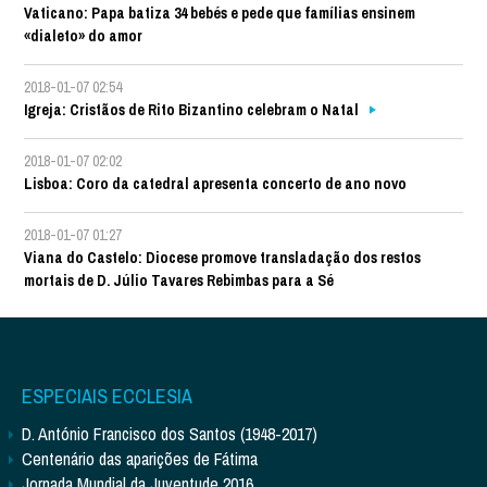
Vaticano: Papa batiza 34 bebés e pede que famílias ensinem
«dialeto» do amor
2018-01-07 02:54
Igreja: Cristãos de Rito Bizantino celebram o Natal
2018-01-07 02:02
Lisboa: Coro da catedral apresenta concerto de ano novo
2018-01-07 01:27
Viana do Castelo: Diocese promove transladação dos restos
mortais de D. Júlio Tavares Rebimbas para a Sé
ESPECIAIS ECCLESIA
D. António Francisco dos Santos (1948-2017)
Centenário das aparições de Fátima
Jornada Mundial da Juventude 2016