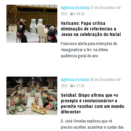
Agência Ecclesia
27 de Dezembro de
2017, �s 09:18
Vaticano: Papa critica
eliminação de referências a
Jesus na celebração do Natal
Francisco alerta para intenções de
«marginalizar a fé», na última
audiência geral do ano
Agência Ecclesia
26 de Dezembro de
2017, �s 17:15
Setúbal: Bispo afirma que «o
presépio é revolucionário» e
permite «sonhar com um mundo
diferente»
D. José Ornelas explicou que «é
preciso acolher, acarinhar e cuidar das