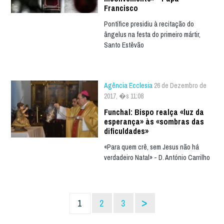
Francisco
Pontífice presidiu à recitação do
ângelus na festa do primeiro mártir,
Santo Estêvão
Agência Ecclesia
26 de Dezembro de
2017, �s 11:08
Funchal: Bispo realça «luz da
esperança» às «sombras das
dificuldades»
«Para quem crê, sem Jesus não há
verdadeiro Natal» - D. António Carrilho
>
1
2
3