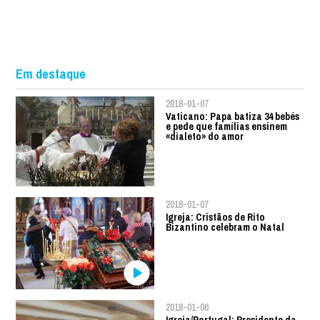
Em destaque
2018-01-07
Vaticano: Papa batiza 34 bebés
e pede que famílias ensinem
«dialeto» do amor
2018-01-07
Igreja: Cristãos de Rito
Bizantino celebram o Natal
2018-01-06
Igreja/Portugal: Presidente da