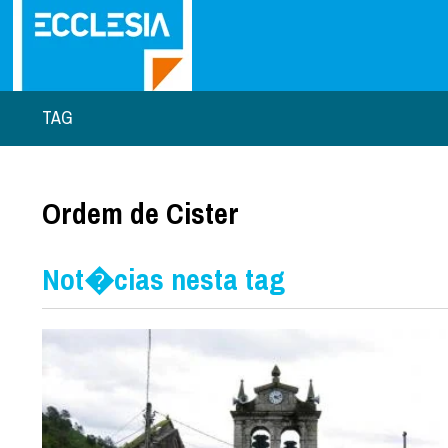
TAG
Ordem de Cister
Not�cias nesta tag