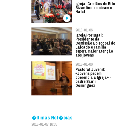
Igreja: Cristãos de Rito
Bizantino celebram o
Natal
2018-01-06
Igreja/Portugal:
Presidente da
Comissão Episcopal do
Laicado e Família
espera maior atenção
aos jovens
2018-01-06
Pastoral Juvenil:
«Jovens pedem
coerência à Igreja» -
padre Santi
Dominguez
�ltimas Not�cias
2018-01-07 16:35