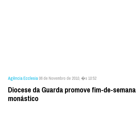
Agência Ecclesia
06 de Novembro de 2010, �s 10:52
Diocese da Guarda promove fim-de-semana
monástico