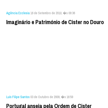
Agência Ecclesia
16 de Setembro de 2010, �s 09:36
Imaginário e Património de Cister no Douro
Luís Filipe Santos
03 de Outubro de 2009, �s 16:59
Portugal anseia pela Ordem de Cister