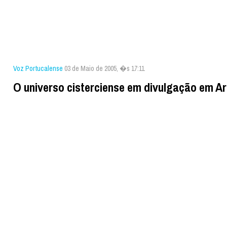
Voz Portucalense
03 de Maio de 2005, �s 17:11
O universo cisterciense em divulgação em A