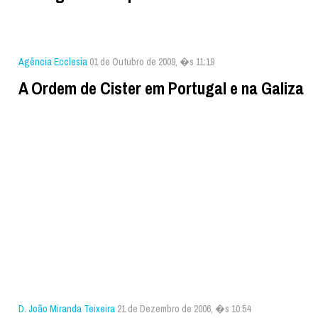
Agência Ecclesia
01 de Outubro de 2009, �s 11:19
A Ordem de Cister em Portugal e na Galiza
D. João Miranda Teixeira
21 de Dezembro de 2006, �s 10:54