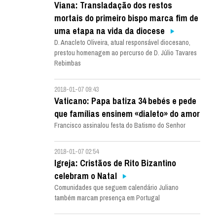
Viana: Transladação dos restos
mortais do primeiro bispo marca fim de
uma etapa na vida da diocese
D. Anacleto Oliveira, atual responsável diocesano,
prestou homenagem ao percurso de D. Júlio Tavares
Rebimbas
2018-01-07 09:43
Vaticano: Papa batiza 34 bebés e pede
que famílias ensinem «dialeto» do amor
Francisco assinalou festa do Batismo do Senhor
2018-01-07 02:54
Igreja: Cristãos de Rito Bizantino
celebram o Natal
Comunidades que seguem calendário Juliano
também marcam presença em Portugal