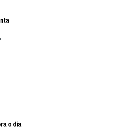
anta
a
ra o dia