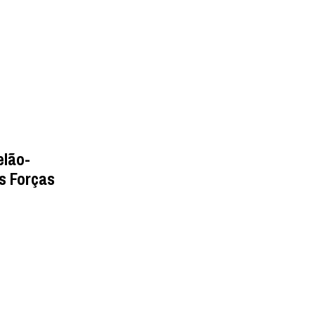
elão-
as Forças