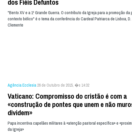
dos Fiéis Defuntos
"Bento XV e a 1ª Grande Guerra. O contributo da Igreja para a promoção da
contexto bélico" é o tema da conferência do Cardeal Patriarca de Lisboa, D
Clemente
Agência Ecclesia
26 de Outubro de 2015, �s 14:32
Vaticano: Compromisso do cristão é com a
«construção de pontes que unem e não muro
dividem»
Papa incentiva capelães militares à «atenção pastoral específica» e «proxi
da Igreja»