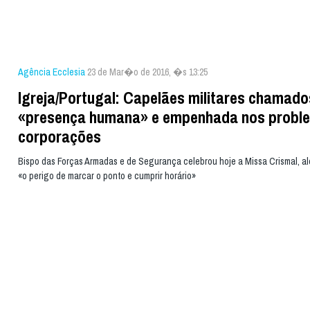
Agência Ecclesia
23 de Mar�o de 2016, �s 13:25
Igreja/Portugal: Capelães militares chamad
«presença humana» e empenhada nos probl
corporações
Bispo das Forças Armadas e de Segurança celebrou hoje a Missa Crismal, al
«o perigo de marcar o ponto e cumprir horário»