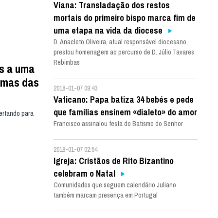
Viana: Transladação dos restos
mortais do primeiro bispo marca fim de
uma etapa na vida da diocese
D. Anacleto Oliveira, atual responsável diocesano,
prestou homenagem ao percurso de D. Júlio Tavares
Rebimbas
os a uma
emas das
2018-01-07 09:43
Vaticano: Papa batiza 34 bebés e pede
que famílias ensinem «dialeto» do amor
ertando para
Francisco assinalou festa do Batismo do Senhor
2018-01-07 02:54
Igreja: Cristãos de Rito Bizantino
celebram o Natal
Comunidades que seguem calendário Juliano
também marcam presença em Portugal