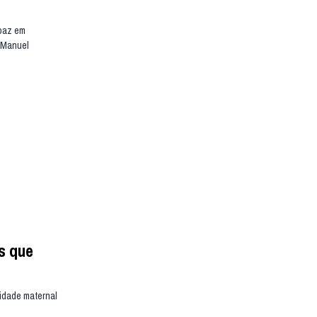
 paz em
. Manuel
s que
midade maternal