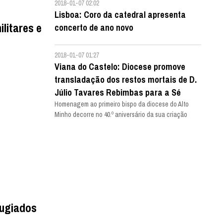
2018-01-07 02:02
Lisboa: Coro da catedral apresenta
litares e
concerto de ano novo
2018-01-07 01:27
Viana do Castelo: Diocese promove
transladação dos restos mortais de D.
Júlio Tavares Rebimbas para a Sé
Homenagem ao primeiro bispo da diocese do Alto
Minho decorre no 40.º aniversário da sua criação
fugiados