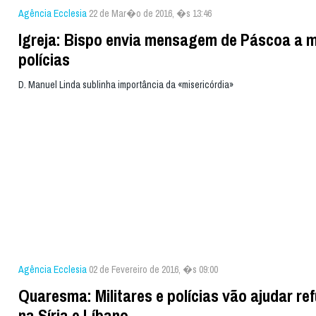
Agência Ecclesia
22 de Mar�o de 2016, �s 13:46
Igreja: Bispo envia mensagem de Páscoa a mi
polícias
D. Manuel Linda sublinha importância da «misericórdia»
Agência Ecclesia
02 de Fevereiro de 2016, �s 09:00
Quaresma: Militares e polícias vão ajudar re
na Síria e Líbano