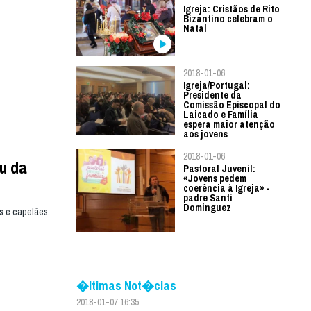
Igreja: Cristãos de Rito
Bizantino celebram o
Natal
2018-01-06
Igreja/Portugal:
Presidente da
Comissão Episcopal do
Laicado e Família
espera maior atenção
aos jovens
2018-01-06
eu da
Pastoral Juvenil:
«Jovens pedem
coerência à Igreja» -
padre Santi
Dominguez
s e capelães.
�ltimas Not�cias
2018-01-07 16:35