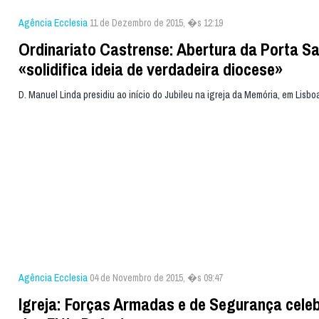
Agência Ecclesia
11 de Dezembro de 2015, �s 12:19
Ordinariato Castrense: Abertura da Porta S
«solidifica ideia de verdadeira diocese»
D. Manuel Linda presidiu ao início do Jubileu na igreja da Memória, em Lisbo
Agência Ecclesia
04 de Novembro de 2015, �s 09:47
Igreja: Forças Armadas e de Segurança celeb