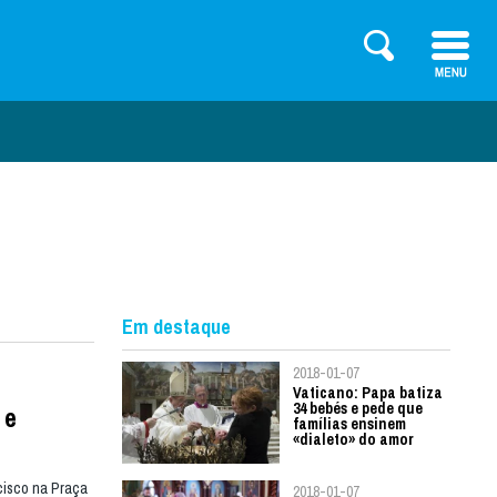
Em destaque
2018-01-07
Vaticano: Papa batiza
34 bebés e pede que
 e
famílias ensinem
«dialeto» do amor
cisco na Praça
2018-01-07