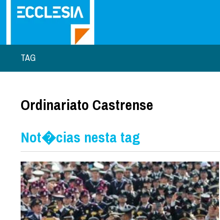
TAG
Ordinariato Castrense
Not�cias nesta tag