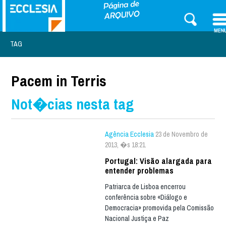
TAG
Pacem in Terris
Not�cias nesta tag
Agência Ecclesia
23 de Novembro de
2013, �s 18:21
Portugal: Visão alargada para
entender problemas
Patriarca de Lisboa encerrou
conferência sobre «Diálogo e
Democracia» promovida pela Comissão
Nacional Justiça e Paz