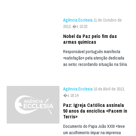
Agência Ecclesia
11 de Outubro de
2013, �s 15:02
Nobel da Paz pelo fim das
armas químicas
Responsável português manifesta
«satisfação» pela atenção dedicada
ao setor, recordando situação na Síria
Agência Ecclesia
10 de Abril de 2013,
�s 16:14
Paz: Igreja Católica assinala
50 anos da encíclica «Pacem in
Terris»
Documento do Papa João XXIII «teve
um acolhimento ímpar na imprensa