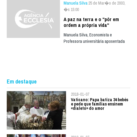
Manuela Silva
25 de Mar�o de 2003,
�s 15:00
A paz na terra e o "pôr em
ordem a própria vida"
Manuela Silva, Economista e
Professora universitária aposentada
Em destaque
2018-01-07
Vaticano: Papa batiza 34 bebés
e pede que famílias ensinem
«dialeto» do amor