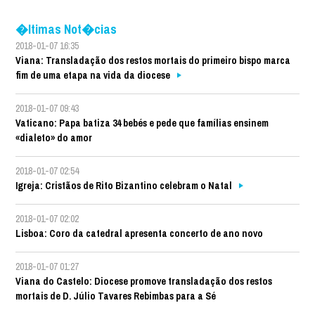
�ltimas Not�cias
2018-01-07 16:35
Viana: Transladação dos restos mortais do primeiro bispo marca
fim de uma etapa na vida da diocese
2018-01-07 09:43
Vaticano: Papa batiza 34 bebés e pede que famílias ensinem
«dialeto» do amor
2018-01-07 02:54
Igreja: Cristãos de Rito Bizantino celebram o Natal
2018-01-07 02:02
Lisboa: Coro da catedral apresenta concerto de ano novo
2018-01-07 01:27
Viana do Castelo: Diocese promove transladação dos restos
mortais de D. Júlio Tavares Rebimbas para a Sé