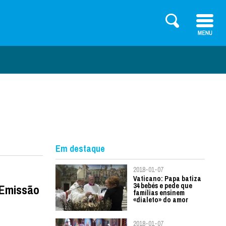
Em destaque
2018-01-07
Vaticano: Papa batiza
34 bebés e pede que
 Emissão
famílias ensinem
«dialeto» do amor
2018-01-07