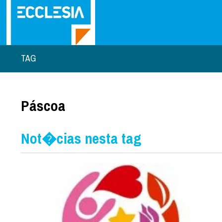
TAG
Páscoa
Not�cias nesta tag