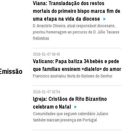
Viana: Transladação dos restos
mortais do primeiro bispo marca fim de
uma etapa na vida da diocese
D. Anacleto Oliveira, atual responsável diocesano,
prestou homenagem ao percurso de D. Júlio Tavares
Rebimbas
2018-01-07 09:43
Vaticano: Papa batiza 34 bebés e pede
que famílias ensinem «dialeto» do amor
 Emissão
Francisco assinalou festa do Batismo do Senhor
2018-01-07 02:54
Igreja: Cristãos de Rito Bizantino
celebram o Natal
Comunidades que seguem calendário Juliano
também marcam presença em Portugal