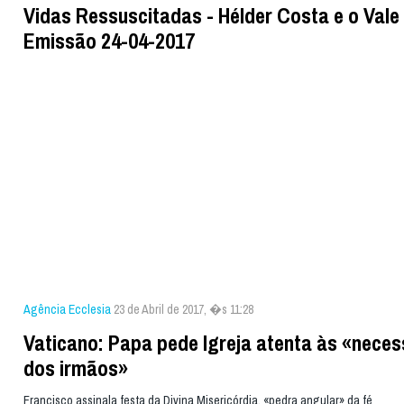
Vidas Ressuscitadas - Hélder Costa e o Vale
Emissão 24-04-2017
Agência Ecclesia
23 de Abril de 2017, �s 11:28
Vaticano: Papa pede Igreja atenta às «nece
dos irmãos»
Francisco assinala festa da Divina Misericórdia, «pedra angular» da fé