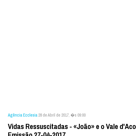
Agência Ecclesia
28 de Abril de 2017, �s 09:00
Vidas Ressuscitadas - «João» e o Vale d'Aco
Emissão 27-04-2017