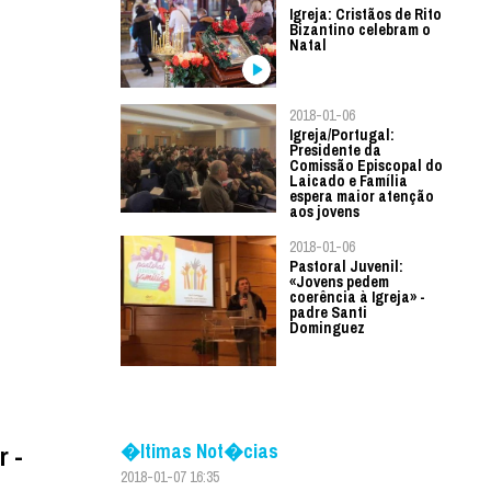
Igreja: Cristãos de Rito
Bizantino celebram o
Natal
2018-01-06
Igreja/Portugal:
Presidente da
Comissão Episcopal do
Laicado e Família
espera maior atenção
aos jovens
2018-01-06
Pastoral Juvenil:
«Jovens pedem
coerência à Igreja» -
padre Santi
Dominguez
�ltimas Not�cias
r -
2018-01-07 16:35