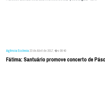
Agência Ecclesia
23 de Abril de 2017, �s 08:40
Fátima: Santuário promove concerto de Pás