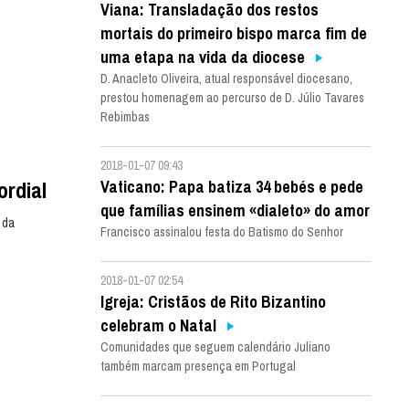
Viana: Transladação dos restos
mortais do primeiro bispo marca fim de
uma etapa na vida da diocese
D. Anacleto Oliveira, atual responsável diocesano,
prestou homenagem ao percurso de D. Júlio Tavares
Rebimbas
2018-01-07 09:43
ordial
Vaticano: Papa batiza 34 bebés e pede
que famílias ensinem «dialeto» do amor
 da
Francisco assinalou festa do Batismo do Senhor
2018-01-07 02:54
Igreja: Cristãos de Rito Bizantino
celebram o Natal
Comunidades que seguem calendário Juliano
também marcam presença em Portugal