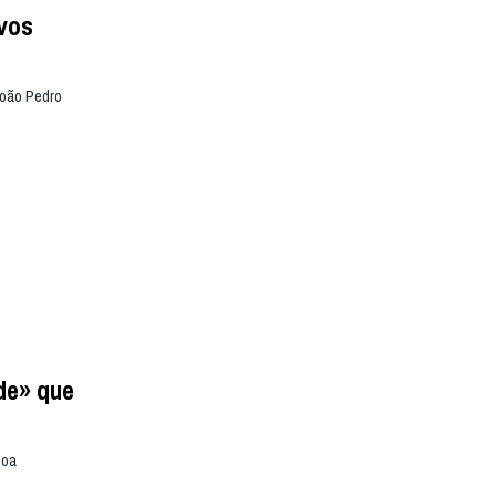
vos
João Pedro
de» que
boa