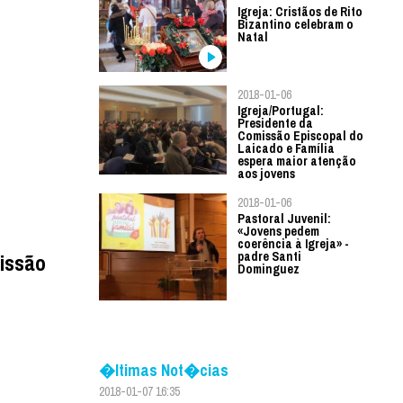
Igreja: Cristãos de Rito
Bizantino celebram o
Natal
2018-01-06
Igreja/Portugal:
Presidente da
Comissão Episcopal do
Laicado e Família
espera maior atenção
aos jovens
2018-01-06
Pastoral Juvenil:
«Jovens pedem
coerência à Igreja» -
missão
padre Santi
Dominguez
�ltimas Not�cias
2018-01-07 16:35