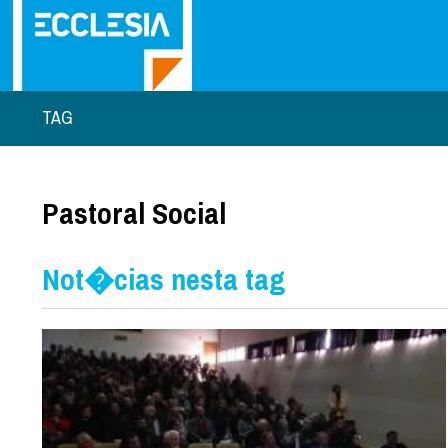
TAG
Pastoral Social
Not�cias nesta tag