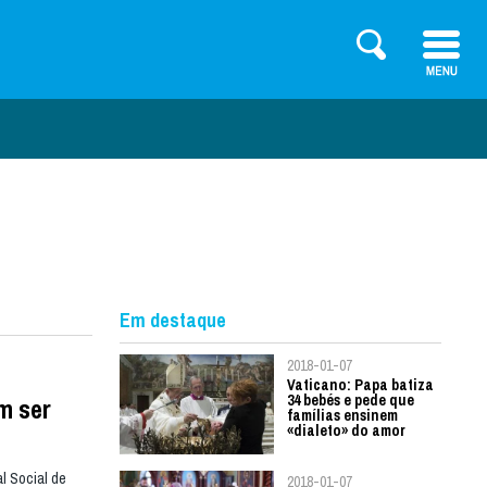
Em destaque
2018-01-07
Vaticano: Papa batiza
34 bebés e pede que
m ser
famílias ensinem
«dialeto» do amor
l Social de
2018-01-07