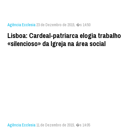
Agência Ecclesia
23 de Dezembro de 2015, �s 14:50
Lisboa: Cardeal-patriarca elogia trabalho
«silencioso» da Igreja na área social
Agência Ecclesia
11 de Dezembro de 2015, �s 14:05