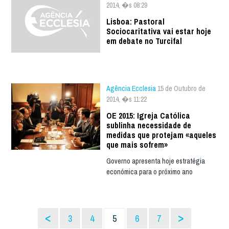
2014, �s 08:29
Lisboa: Pastoral
Sociocaritativa vai estar hoje
em debate no Turcifal
Agência Ecclesia
15 de Outubro de
2014, �s 11:22
OE 2015: Igreja Católica
sublinha necessidade de
medidas que protejam «aqueles
que mais sofrem»
Governo apresenta hoje estratégia
económica para o próximo ano
<
>
3
4
5
6
7