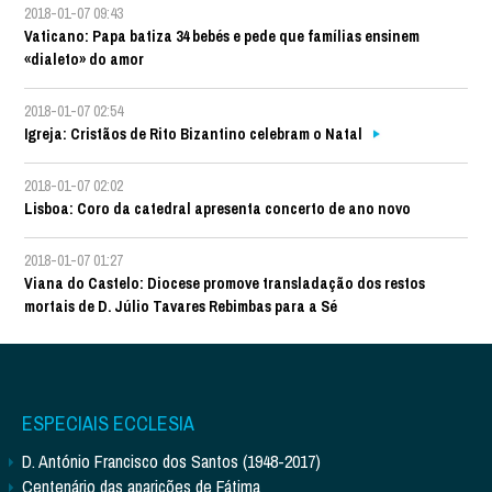
2018-01-07 09:43
Vaticano: Papa batiza 34 bebés e pede que famílias ensinem
«dialeto» do amor
2018-01-07 02:54
Igreja: Cristãos de Rito Bizantino celebram o Natal
2018-01-07 02:02
Lisboa: Coro da catedral apresenta concerto de ano novo
2018-01-07 01:27
Viana do Castelo: Diocese promove transladação dos restos
mortais de D. Júlio Tavares Rebimbas para a Sé
ESPECIAIS ECCLESIA
D. António Francisco dos Santos (1948-2017)
Centenário das aparições de Fátima