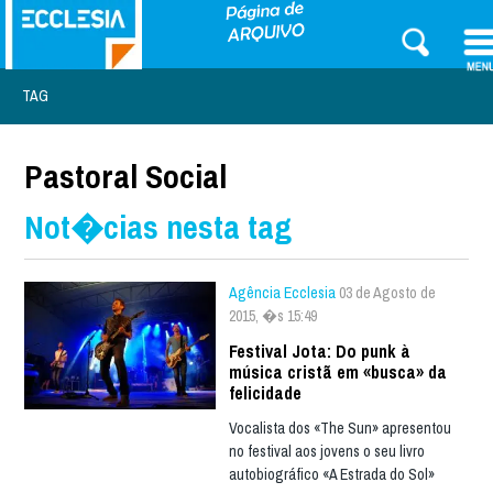
TAG
Pastoral Social
Not�cias nesta tag
Agência Ecclesia
03 de Agosto de
2015, �s 15:49
Festival Jota: Do punk à
música cristã em «busca» da
felicidade
Vocalista dos «The Sun» apresentou
no festival aos jovens o seu livro
autobiográfico «A Estrada do Sol»