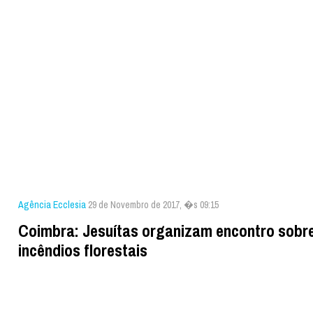
Agência Ecclesia
29 de Novembro de 2017, �s 09:15
Coimbra: Jesuítas organizam encontro sobr
incêndios florestais