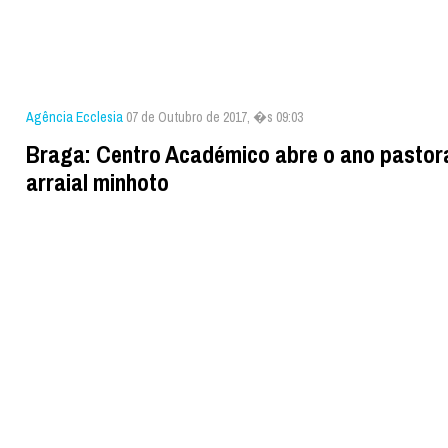
Agência Ecclesia
07 de Outubro de 2017, �s 09:03
Braga: Centro Académico abre o ano pastor
arraial minhoto