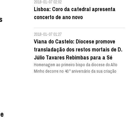
2018-01-07 02:02
Lisboa: Coro da catedral apresenta
concerto de ano novo
s
2018-01-07 01:27
Viana do Castelo: Diocese promove
transladação dos restos mortais de D.
Júlio Tavares Rebimbas para a Sé
Homenagem ao primeiro bispo da diocese do Alto
Minho decorre no 40.º aniversário da sua criação
de