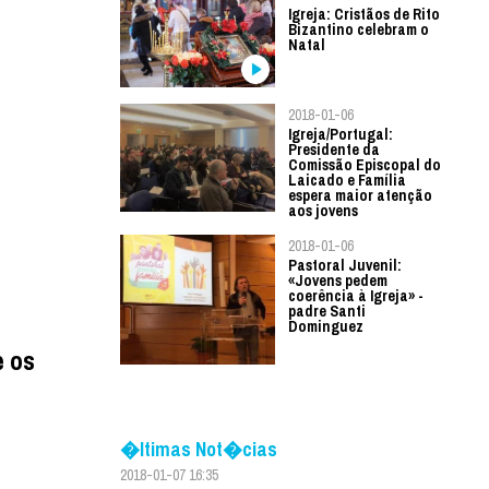
Igreja: Cristãos de Rito
Bizantino celebram o
Natal
2018-01-06
Igreja/Portugal:
Presidente da
Comissão Episcopal do
Laicado e Família
espera maior atenção
aos jovens
2018-01-06
Pastoral Juvenil:
«Jovens pedem
coerência à Igreja» -
padre Santi
Dominguez
e os
�ltimas Not�cias
2018-01-07 16:35