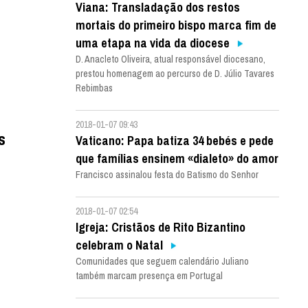
Viana: Transladação dos restos
mortais do primeiro bispo marca fim de
uma etapa na vida da diocese
D. Anacleto Oliveira, atual responsável diocesano,
prestou homenagem ao percurso de D. Júlio Tavares
Rebimbas
2018-01-07 09:43
s
Vaticano: Papa batiza 34 bebés e pede
que famílias ensinem «dialeto» do amor
Francisco assinalou festa do Batismo do Senhor
2018-01-07 02:54
Igreja: Cristãos de Rito Bizantino
celebram o Natal
Comunidades que seguem calendário Juliano
também marcam presença em Portugal