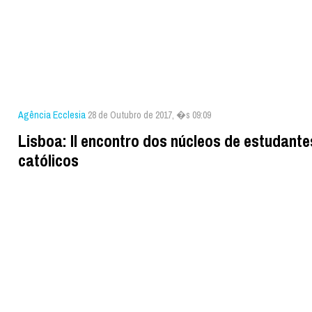
Agência Ecclesia
28 de Outubro de 2017, �s 09:09
Lisboa: II encontro dos núcleos de estudante
católicos