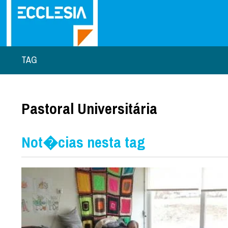
TAG
Pastoral Universitária
Not�cias nesta tag