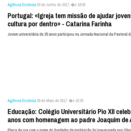
Agência Ecclesia
03 de Junho de 2017, �s 18:00
Portugal: «Igreja tem missão de ajudar joven
cultura por dentro» - Catarina Farinha
Jovem universitária de 25 anos participou na Jornada Nacional da Pastoral d
Agência Ecclesia
29 de Maio de 2017, �s 15:25
Educação: Colégio Universitário Pio XII celeb
anos com homenagem ao padre Joaquim de 
Placa da rua com o nome do fundador da instituição foi inaugurada nos Oliv