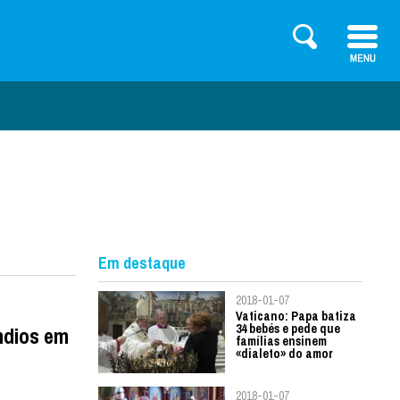
Em destaque
2018-01-07
Vaticano: Papa batiza
34 bebés e pede que
ndios em
famílias ensinem
«dialeto» do amor
2018-01-07