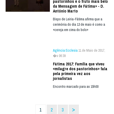
pastorinhos é o fruto mais belo
da Mensagem de Fátima» - D.
António Marto
Bispo de Leiria-Fátima afirma que a
cerimónia do dia 13 de maio é como a
«cereja em cima do bolo»
Agência Ecclesia
11 de Maio de 2017,
�s 06:39
Fátima 2017: Família que viveu
«milagre dos pastorinhos» fala
pela primeira vez aos
jornalistas
Encontro marcado para as 15h00
>
1
2
3