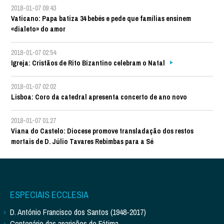
2018-01-07 09:43
Vaticano: Papa batiza 34 bebés e pede que famílias ensinem
«dialeto» do amor
2018-01-07 02:54
Igreja: Cristãos de Rito Bizantino celebram o Natal
2018-01-07 02:02
Lisboa: Coro da catedral apresenta concerto de ano novo
2018-01-07 01:27
Viana do Castelo: Diocese promove transladação dos restos
mortais de D. Júlio Tavares Rebimbas para a Sé
ESPECIAIS ECCLESIA
D. António Francisco dos Santos (1948-2017)
Centenário das aparições de Fátima