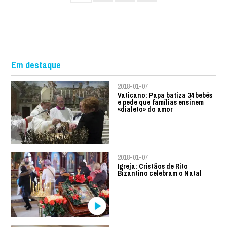
Em destaque
2018-01-07
Vaticano: Papa batiza 34 bebés
e pede que famílias ensinem
«dialeto» do amor
2018-01-07
Igreja: Cristãos de Rito
Bizantino celebram o Natal