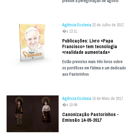
preside à peregrinação de agosto
Agência Ecclesia
22 de Julho de 2017,
�s 13:11
Publicações: Livro «Papa
Francisco» tem tecnologia
«realidade aumentada»
Estão previstos mais três livros sobre
os pontífices em Fátima e um dedicado
aos Pastorinhos
Agência Ecclesia
15 de Maio de 2017,
�s 10:49
Canonização Pastorinhos -
Emissão 14-05-2017