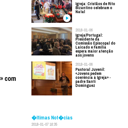
Igreja: Cristãos de Rito
Bizantino celebram o
Natal
2018-01-06
Igreja/Portugal:
Presidente da
Comissão Episcopal do
Laicado e Família
espera maior atenção
aos jovens
2018-01-06
Pastoral Juvenil:
«Jovens pedem
z» com
coerência à Igreja» -
padre Santi
Dominguez
�ltimas Not�cias
2018-01-07 16:35