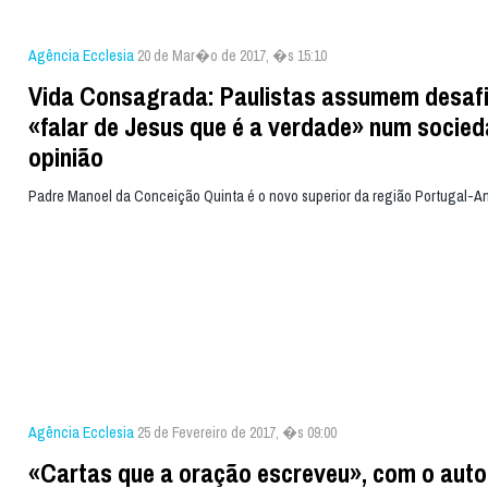
Agência Ecclesia
20 de Mar�o de 2017, �s 15:10
Vida Consagrada: Paulistas assumem desafi
«falar de Jesus que é a verdade» num socie
opinião
Padre Manoel da Conceição Quinta é o novo superior da região Portugal-A
Agência Ecclesia
25 de Fevereiro de 2017, �s 09:00
«Cartas que a oração escreveu», com o auto