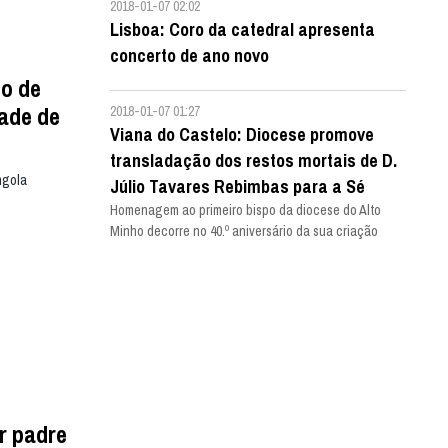
2018-01-07 02:02
Lisboa: Coro da catedral apresenta
concerto de ano novo
o de
dade de
2018-01-07 01:27
Viana do Castelo: Diocese promove
transladação dos restos mortais de D.
ngola
Júlio Tavares Rebimbas para a Sé
Homenagem ao primeiro bispo da diocese do Alto
Minho decorre no 40.º aniversário da sua criação
r padre