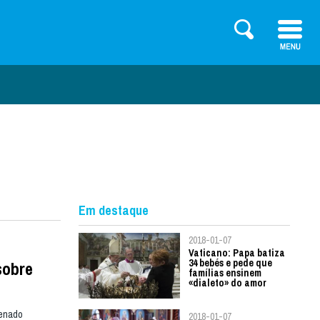
Em destaque
2018-01-07
Vaticano: Papa batiza
34 bebés e pede que
sobre
famílias ensinem
«dialeto» do amor
denado
2018-01-07