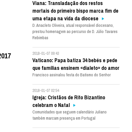
Viana: Transladação dos restos
mortais do primeiro bispo marca fim de
uma etapa na vida da diocese
D. Anacleto Oliveira, atual responsável diocesano,
prestou homenagem ao percurso de D. Júlio Tavares
Rebimbas
2018-01-07 09:43
2017
Vaticano: Papa batiza 34 bebés e pede
que famílias ensinem «dialeto» do amor
Francisco assinalou festa do Batismo do Senhor
2018-01-07 02:54
Igreja: Cristãos de Rito Bizantino
celebram o Natal
Comunidades que seguem calendário Juliano
também marcam presença em Portugal