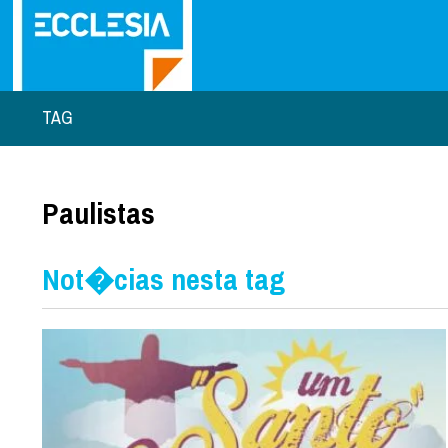
TAG
Paulistas
Not�cias nesta tag