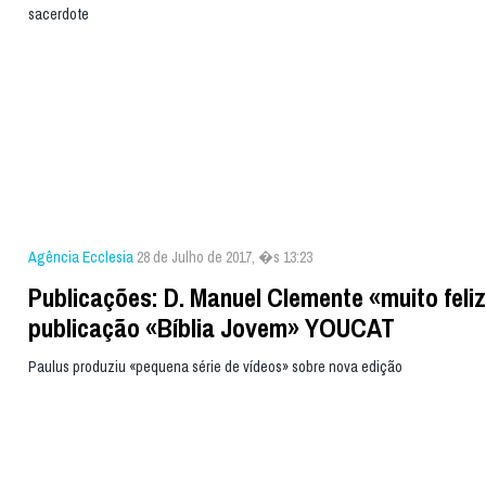
sacerdote
Agência Ecclesia
28 de Julho de 2017, �s 13:23
Publicações: D. Manuel Clemente «muito feli
publicação «Bíblia Jovem» YOUCAT
Paulus produziu «pequena série de vídeos» sobre nova edição