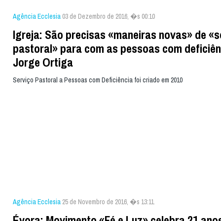
Agência Ecclesia
03 de Dezembro de 2016, �s 00:10
Igreja: São precisas «maneiras novas» de «s
pastoral» para com as pessoas com deficiênc
Jorge Ortiga
Serviço Pastoral a Pessoas com Deficiência foi criado em 2010
Agência Ecclesia
25 de Novembro de 2016, �s 13:11
Évora: Movimento «Fé e Luz» celebra 21 ano