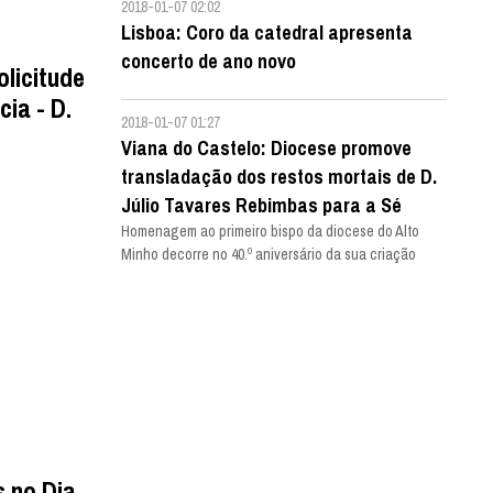
2018-01-07 02:02
Lisboa: Coro da catedral apresenta
concerto de ano novo
olicitude
ia - D.
2018-01-07 01:27
Viana do Castelo: Diocese promove
transladação dos restos mortais de D.
Júlio Tavares Rebimbas para a Sé
Homenagem ao primeiro bispo da diocese do Alto
Minho decorre no 40.º aniversário da sua criação
s no Dia