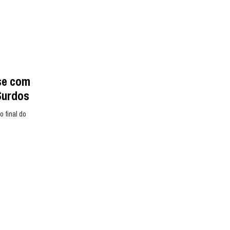
se com
Surdos
 final do