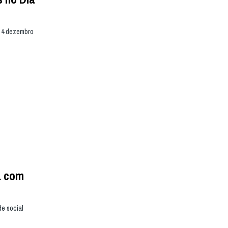
e 4 dezembro
a com
de social