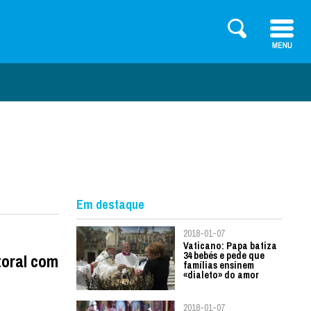
Em destaque
2018-01-07
Vaticano: Papa batiza
34 bebés e pede que
toral com
famílias ensinem
«dialeto» do amor
2018-01-07