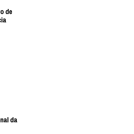
ro de
cia
nal da