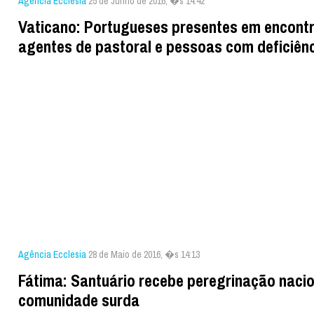
Agência Ecclesia
25 de Junho de 2016, �s 14:42
Vaticano: Portugueses presentes em encont
agentes de pastoral e pessoas com deficiên
Agência Ecclesia
28 de Maio de 2016, �s 14:13
Fátima: Santuário recebe peregrinação nacio
comunidade surda