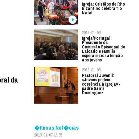
Igreja: Cristãos de Rito
Bizantino celebram o
Natal
2018-01-06
Igreja/Portugal:
Presidente da
Comissão Episcopal do
Laicado e Família
espera maior atenção
aos jovens
2018-01-06
Pastoral Juvenil:
ral da
«Jovens pedem
coerência à Igreja» -
padre Santi
Dominguez
�ltimas Not�cias
2018-01-07 16:35