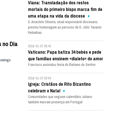
Viana: Transladação dos restos
mortais do primeiro bispo marca fim de
uma etapa na vida da diocese
D. Anacleto Oliveira, atual responsável diocesano,
prestou homenagem ao percurso de D. Júlio Tavares
Rebimbas
s no Dia
2018-01-07 09:43
Vaticano: Papa batiza 34 bebés e pede
que famílias ensinem «dialeto» do amor
 domingo
Francisco assinalou festa do Batismo do Senhor
2018-01-07 02:54
Igreja: Cristãos de Rito Bizantino
celebram o Natal
Comunidades que seguem calendário Juliano
também marcam presença em Portugal