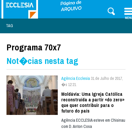
TAG
Programa 70x7
Not�cias nesta tag
Agência Ecclesia
31 de Julho de 2017,
�s 12:21
Moldávia: Uma Igreja Católica
reconstruída a partir «do zero»
que quer contribuir para o
futuro do país
Agência ECCLESIA esteve em Chisinau
com D. Anton Cosa