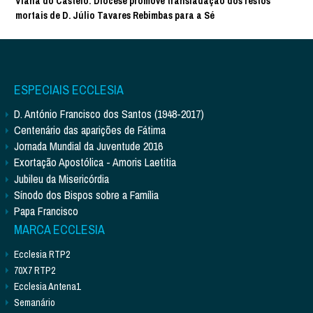
Viana do Castelo: Diocese promove transladação dos restos
mortais de D. Júlio Tavares Rebimbas para a Sé
ESPECIAIS ECCLESIA
D. António Francisco dos Santos (1948-2017)
Centenário das aparições de Fátima
Jornada Mundial da Juventude 2016
Exortação Apostólica - Amoris Laetitia
Jubileu da Misericórdia
Sínodo dos Bispos sobre a Família
Papa Francisco
MARCA ECCLESIA
Ecclesia RTP2
70X7 RTP2
Ecclesia Antena1
Semanário