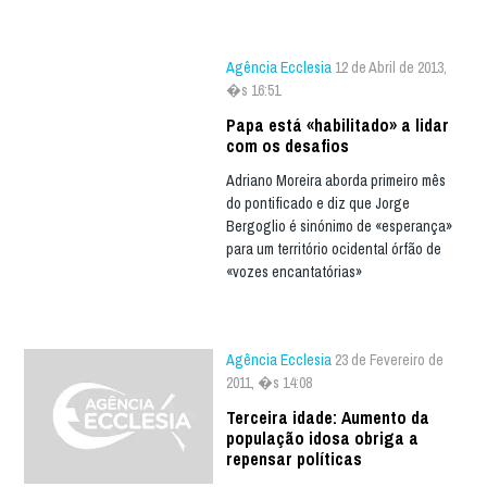
Agência Ecclesia
12 de Abril de 2013,
�s 16:51
Papa está «habilitado» a lidar
com os desafios
Adriano Moreira aborda primeiro mês
do pontificado e diz que Jorge
Bergoglio é sinónimo de «esperança»
para um território ocidental órfão de
«vozes encantatórias»
Agência Ecclesia
23 de Fevereiro de
2011, �s 14:08
Terceira idade: Aumento da
população idosa obriga a
repensar políticas