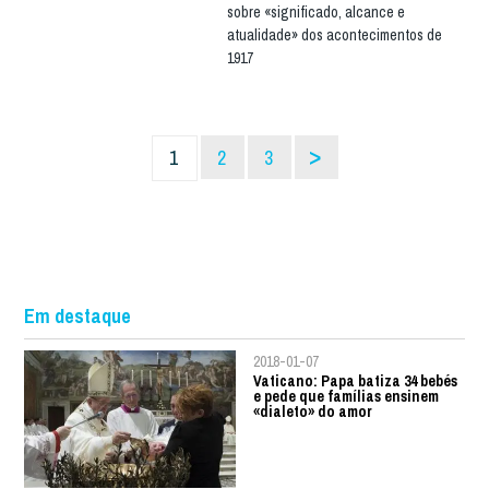
sobre «significado, alcance e
atualidade» dos acontecimentos de
1917
>
1
2
3
Em destaque
2018-01-07
Vaticano: Papa batiza 34 bebés
e pede que famílias ensinem
«dialeto» do amor