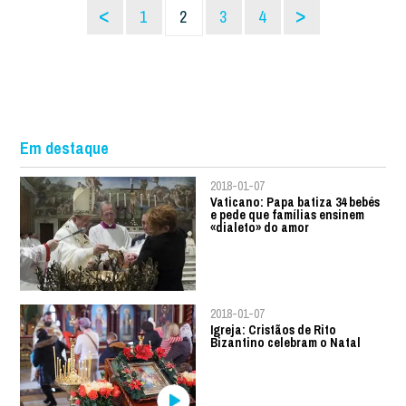
<
>
1
2
3
4
Em destaque
2018-01-07
Vaticano: Papa batiza 34 bebés
e pede que famílias ensinem
«dialeto» do amor
2018-01-07
Igreja: Cristãos de Rito
Bizantino celebram o Natal