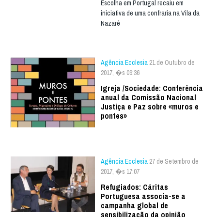
Escolha em Portugal recaiu em
iniciativa de uma confraria na Vila da
Nazaré
Agência Ecclesia
21 de Outubro de
2017, �s 09:36
Igreja /Sociedade: Conferência
anual da Comissão Nacional
Justiça e Paz sobre «muros e
pontes»
Agência Ecclesia
27 de Setembro de
2017, �s 17:07
Refugiados: Cáritas
Portuguesa associa-se a
campanha global de
sensibilização da opinião