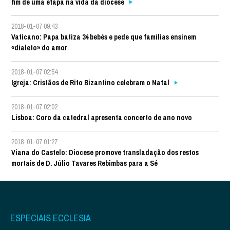
fim de uma etapa na vida da diocese
2018-01-07 09:43
Vaticano: Papa batiza 34 bebés e pede que famílias ensinem
«dialeto» do amor
2018-01-07 02:54
Igreja: Cristãos de Rito Bizantino celebram o Natal
2018-01-07 02:02
Lisboa: Coro da catedral apresenta concerto de ano novo
2018-01-07 01:27
Viana do Castelo: Diocese promove transladação dos restos
mortais de D. Júlio Tavares Rebimbas para a Sé
ESPECIAIS ECCLESIA