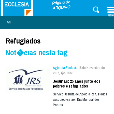
TAG
Refugiados
Not�cias nesta tag
Agência Ecclesia
18 de Novembro de
2017, �s 16:58
Jesuítas: 25 anos junto dos
pobres e refugiados
Serviço Jesuíta de Apoio a Refugiados
associou-se ao I Dia Mundial dos
Pobres