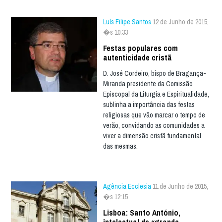
Luís Filipe Santos
12 de Junho de 2015,
�s 10:33
Festas populares com
autenticidade cristã
D. José Cordeiro, bispo de Bragança-
Miranda presidente da Comissão
Episcopal da Liturgia e Espiritualidade,
sublinha a importância das festas
religiosas que vão marcar o tempo de
verão, convidando as comunidades a
viver a dimensão cristã fundamental
das mesmas.
Agência Ecclesia
11 de Junho de 2015,
�s 12:15
Lisboa: Santo António,
intelectual de «grande