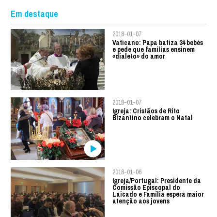
Em destaque
2018-01-07
Vaticano: Papa batiza 34 bebés
e pede que famílias ensinem
«dialeto» do amor
2018-01-07
Igreja: Cristãos de Rito
Bizantino celebram o Natal
2018-01-06
Igreja/Portugal: Presidente da
Comissão Episcopal do
Laicado e Família espera maior
atenção aos jovens