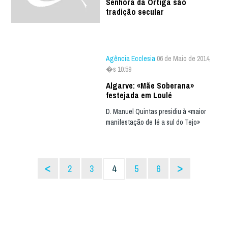
Senhora da Ortiga são
tradição secular
Agência Ecclesia
06 de Maio de 2014,
�s 10:59
Algarve: «Mãe Soberana»
festejada em Loulé
D. Manuel Quintas presidiu à «maior
manifestação de fé a sul do Tejo»
<
>
2
3
4
5
6