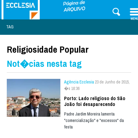
TAG
Religiosidade Popular
Not�cias nesta tag
Agência Ecclesia
23 de Junho de 2015,
�s 16:36
Porto: Lado religioso do São
João foi desaparecendo
Padre Jardim Moreira lamenta
"comercialização" e "excessos" da
festa